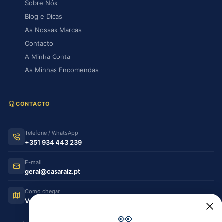
Sobre Nós
Blog e Dicas
As Nossas Marcas
Contacto
A Minha Conta
As Minhas Encomendas
CONTACTO
Telefone / WhatsApp
+351 934 443 239
E-mail
geral@casaraiz.pt
Como chegar
Ver no Google Maps
👀