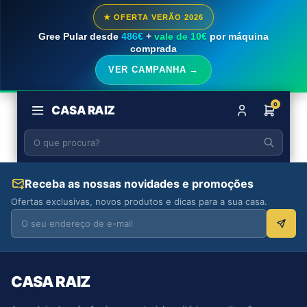
★ OFERTA VERÃO 2026
Gree Pular desde
486€
+
vale de 10€
por máquina
comprada
VER CAMPANHA →
0
CASA RAIZ
Receba as nossas novidades e promoções
Ofertas exclusivas, novos produtos e dicas para a sua casa.
CASA RAIZ