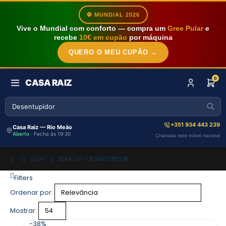
⚽ MUNDIAL 2026
Vive o Mundial com conforto — compra um
Gree Pular
e
recebe
10€ em cupão
por máquina
QUERO O MEU CUPÃO →
0
CASA RAIZ
+351 934 443 239
Casa Raiz — Rio Meão
Aberto
· Fecha às 19:30
Chamada rede móvel nacional
LOJA
SEARCH - DESENTUPIDOR
Filters
Ordenar por:
Mostrar:
-38%