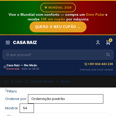
⚽ MUNDIAL 2026
Vive o Mundial com conforto — compra um
Gree Pular
e
recebe
10€ em cupão
por máquina
QUERO O MEU CUPÃO →
0
CASA RAIZ
+351 934 443 239
Casa Raiz — Rio Meão
Encerrado
· Abre às 08:30
Chamada rede móvel nacional
LOJA
CASA DE BANHO
NICHO
Filters
Ordenar por:
Mostrar: