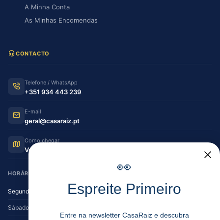
A Minha Conta
As Minhas Encomendas
CONTACTO
Telefone / WhatsApp
+351 934 443 239
E-mail
geral@casaraiz.pt
Como chegar
Ver no Google Maps
👀
HORÁRIO DE FUNCIONAMENTO
Espreite Primeiro
Segunda — Sexta
08:30–12:30 | 14:00–19:30
Sábado
08:30–12:30 | 14:00–17:00
Entre na newsletter CasaRaiz e descubra