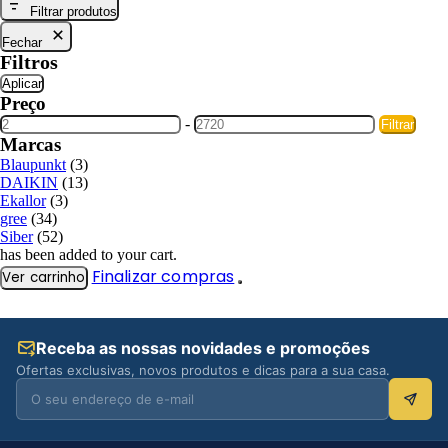
Filtrar produtos
Fechar
Filtros
Aplicar
Preço
-
Filtrar
Marcas
Blaupunkt
(3)
DAIKIN
(13)
Ekallor
(3)
gree
(34)
Siber
(52)
has been added to your cart.
Finalizar compras
Ver carrinho
Receba as nossas novidades e promoções
Ofertas exclusivas, novos produtos e dicas para a sua casa.