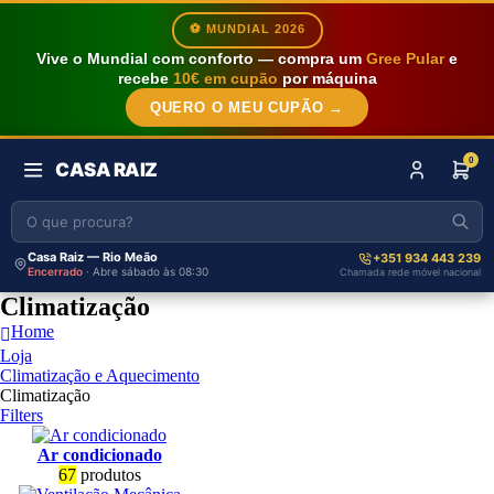
⚽ MUNDIAL 2026
Vive o Mundial com conforto — compra um
Gree Pular
e
recebe
10€ em cupão
por máquina
QUERO O MEU CUPÃO →
0
CASA RAIZ
Casa Raiz — Rio Meão
+351 934 443 239
Encerrado
· Abre sábado às 08:30
Chamada rede móvel nacional
Climatização
Home
Loja
Climatização e Aquecimento
Climatização
Filters
Ar condicionado
67
produtos