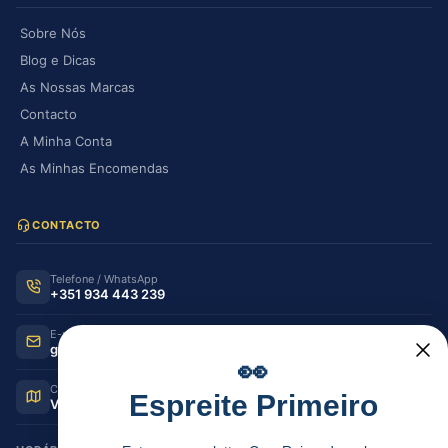
Sobre Nós
Blog e Dicas
As Nossas Marcas
Contacto
A Minha Conta
As Minhas Encomendas
CONTACTO
Telefone / WhatsApp
+351 934 443 239
E-mail
geral@casaraiz.pt
👀
Como chegar
Espreite Primeiro
Ver no Google Maps