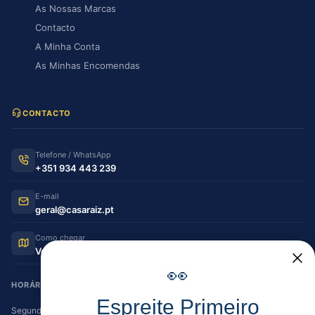
As Nossas Marcas
Contacto
A Minha Conta
As Minhas Encomendas
CONTACTO
Telefone / WhatsApp
+351 934 443 239
E-mail
geral@casaraiz.pt
Como chegar
Ver no Google Maps
👀
HORÁRIO DE FUNCIONAMENTO
Espreite Primeiro
Segunda — Sexta
08:30–12:30 | 14:00–19:30