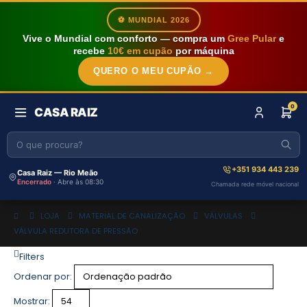
⚽ MUNDIAL 2026
Vive o Mundial com conforto — compra um
Gree Pular
e
recebe
10€ em cupão
por máquina
QUERO O MEU CUPÃO →
0
CASA RAIZ
+351 934 443 239
Casa Raiz — Rio Meão
Encerrado
· Abre às 08:30
Chamada rede móvel nacional
LOJA
MATERIAL DE CANALIZAÇÃO
VÁLVULAS
VÁLVULA REDUTORA DE PRESSÃO
Filters
Ordenar por:
Mostrar: