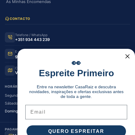
As Minhas Encomendas
CONTACTO
Telefone / WhatsApp
+351 934 443 239
E-mail
geral@casaraiz.pt
👀
Como chegar
Espreite Primeiro
Ver no Google Maps
HORÁRIO DE FUNCIONAMENTO
Entre na newsletter CasaRaiz e descubra
novidades, inspirações e ofertas exclusivas antes
Segunda — Sexta
08:30–12:30 | 14:00–19:30
de toda a gente.
Sábado
08:30–12:30 | 14:00–17:00
Email
Domingo
Encerrado
PAGAMENTO SEGURO
QUERO ESPREITAR