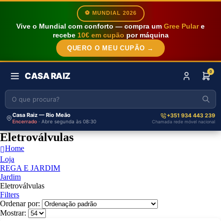
⚽ MUNDIAL 2026
Vive o Mundial com conforto — compra um
Gree Pular
e
recebe
10€ em cupão
por máquina
QUERO O MEU CUPÃO →
0
CASA RAIZ
Casa Raiz — Rio Meão
+351 934 443 239
Encerrado
· Abre segunda às 08:30
Chamada rede móvel nacional
Eletroválvulas
Home
Loja
REGA E JARDIM
Jardim
Eletroválvulas
Filters
Ordenar por:
Mostrar: