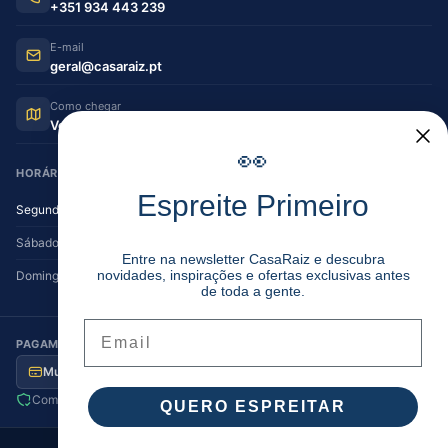
+351 934 443 239
E-mail
geral@casaraiz.pt
Como chegar
Ver no Google Maps
👀
HORÁRIO DE FUNCIONAMENTO
Espreite Primeiro
Segunda — Sexta
08:30–12:30 | 14:00–19:30
Sábado
08:30–12:30 | 14:00–17:00
Entre na newsletter CasaRaiz e descubra
novidades, inspirações e ofertas exclusivas antes
Domingo
Encerrado
de toda a gente.
Email
PAGAMENTO SEGURO
Multibanco
MB Way
Visa / MC
Transferência
Compra segura
Envio para Portugal
QUERO ESPREITAR