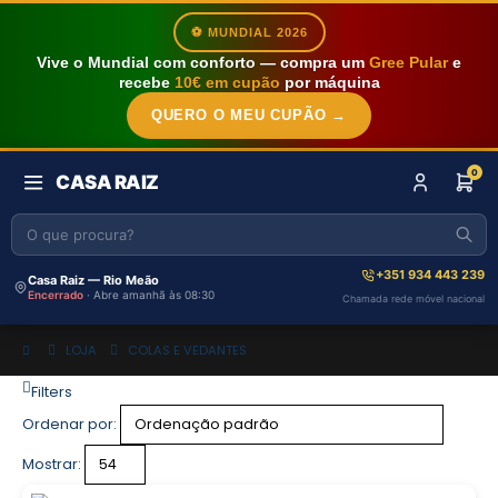
⚽ MUNDIAL 2026
Vive o Mundial com conforto — compra um
Gree Pular
e
recebe
10€ em cupão
por máquina
QUERO O MEU CUPÃO →
0
CASA RAIZ
+351 934 443 239
Casa Raiz — Rio Meão
Encerrado
· Abre amanhã às 08:30
Chamada rede móvel nacional
LOJA
COLAS E VEDANTES
Filters
Ordenar por:
Mostrar: