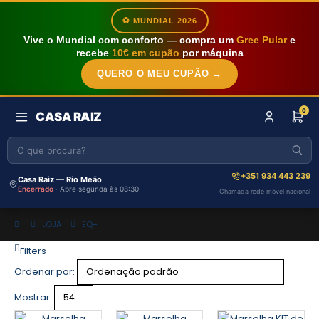
⚽ MUNDIAL 2026
Vive o Mundial com conforto — compra um
Gree Pular
e
recebe
10€ em cupão
por máquina
QUERO O MEU CUPÃO →
0
CASA RAIZ
+351 934 443 239
Casa Raiz — Rio Meão
Encerrado
· Abre segunda às 08:30
Chamada rede móvel nacional
LOJA
EQ+
Filters
Ordenar por:
Mostrar: