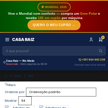
⚽ MUNDIAL 2026
Vive o Mundial com conforto — compra um
Gree Pular
e
recebe
10€ em cupão
por máquina
QUERO O MEU CUPÃO →
0
CASA RAIZ
+351 934 443 239
Casa Raiz — Rio Meão
Encerrado
· Abre segunda às 08:30
Chamada rede móvel nacional
LOJA
S&P
Filters
Ordenar por:
Mostrar: