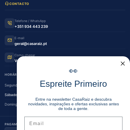
CONTACTO
Telefone / WhatsApp
+351 934 443 239
E-mail
geral@casaraiz.pt
Como chegar
Ver no Google Maps
👀
HORÁRIO DE FUNCIONAMENTO
Espreite Primeiro
Segunda — Sexta
08:30–12:30 | 14:00–19:30
Sábado
08:30–12:30 | 14:00–17:00
Entre na newsletter CasaRaiz e descubra
novidades, inspirações e ofertas exclusivas antes
Domingo
Encerrado
de toda a gente.
Email
PAGAMENTO SEGURO