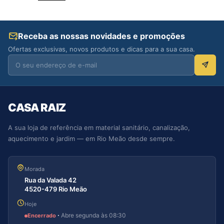
Receba as nossas novidades e promoções
Ofertas exclusivas, novos produtos e dicas para a sua casa.
CASA RAIZ
A sua loja de referência em material sanitário, canalização,
aquecimento e jardim — em Rio Meão desde sempre.
Morada
Rua da Valada 42
4520-479 Rio Meão
Hoje
·
Abre segunda às 08:30
Encerrado