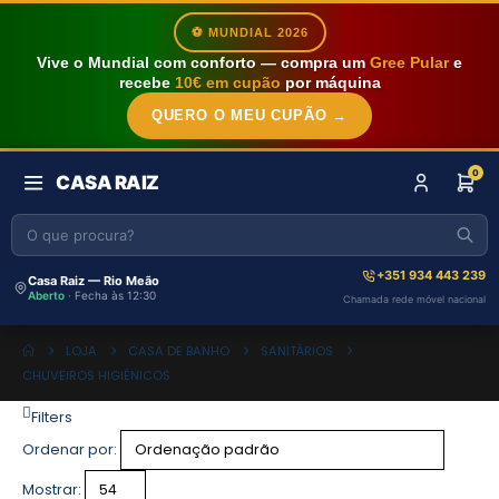
⚽ MUNDIAL 2026
Vive o Mundial com conforto — compra um
Gree Pular
e
recebe
10€ em cupão
por máquina
QUERO O MEU CUPÃO →
0
CASA RAIZ
+351 934 443 239
Casa Raiz — Rio Meão
Aberto
· Fecha às 12:30
Chamada rede móvel nacional
LOJA
CASA DE BANHO
SANITÁRIOS
CHUVEIROS HIGIÉNICOS
Filters
Ordenar por:
Mostrar: