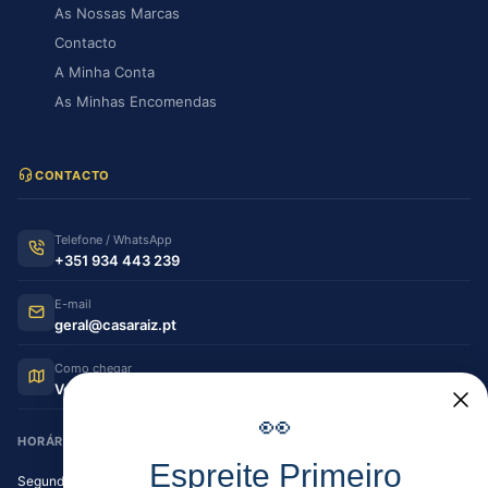
As Nossas Marcas
Contacto
A Minha Conta
As Minhas Encomendas
CONTACTO
Telefone / WhatsApp
+351 934 443 239
E-mail
geral@casaraiz.pt
Como chegar
Ver no Google Maps
👀
HORÁRIO DE FUNCIONAMENTO
Espreite Primeiro
Segunda — Sexta
08:30–12:30 | 14:00–19:30