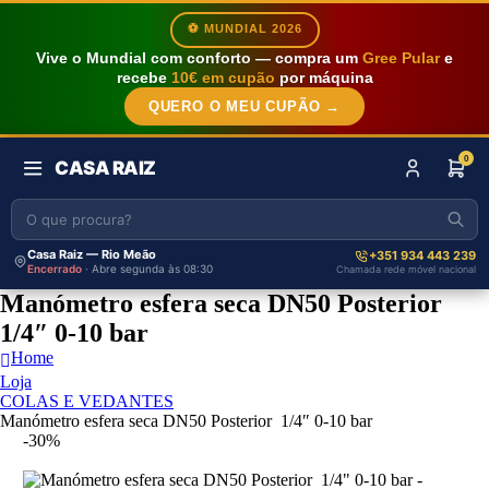
⚽ MUNDIAL 2026
Vive o Mundial com conforto — compra um
Gree Pular
e
recebe
10€ em cupão
por máquina
QUERO O MEU CUPÃO →
0
CASA RAIZ
Casa Raiz — Rio Meão
+351 934 443 239
Encerrado
· Abre segunda às 08:30
Chamada rede móvel nacional
Manómetro esfera seca DN50 Posterior
1/4″ 0-10 bar
Home
Loja
COLAS E VEDANTES
Manómetro esfera seca DN50 Posterior 1/4″ 0-10 bar
-30%