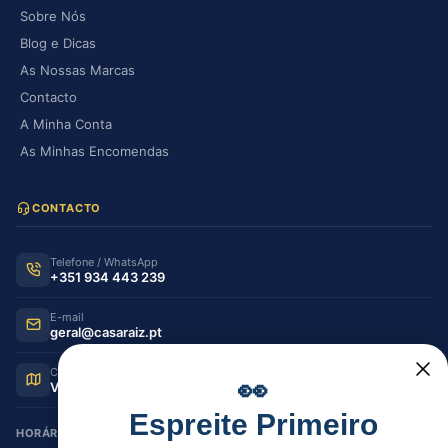
Sobre Nós
Blog e Dicas
As Nossas Marcas
Contacto
A Minha Conta
As Minhas Encomendas
CONTACTO
Telefone / WhatsApp
+351 934 443 239
E-mail
geral@casaraiz.pt
Como chegar
👀
Ver no Google Maps
Espreite Primeiro
HORÁRIO DE FUNCIONAMENTO