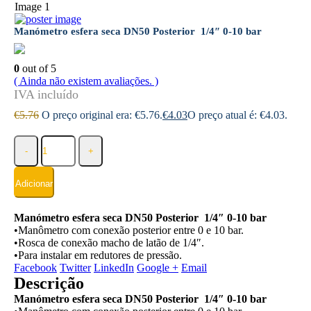
Manómetro esfera seca DN50 Posterior 1/4″ 0-10 bar
0
out of 5
( Ainda não existem avaliações. )
€
5.76
O preço original era: €5.76.
€
4.03
O preço atual é: €4.03.
-
+
Adicionar
Manómetro esfera seca DN50 Posterior 1/4″ 0-10 bar
•Manômetro com conexão posterior entre 0 e 10 bar.
•Rosca de conexão macho de latão de 1/4″.
•Para instalar em redutores de pressão.
Facebook
Twitter
LinkedIn
Google +
Email
Descrição
Manómetro esfera seca DN50 Posterior 1/4″ 0-10 bar