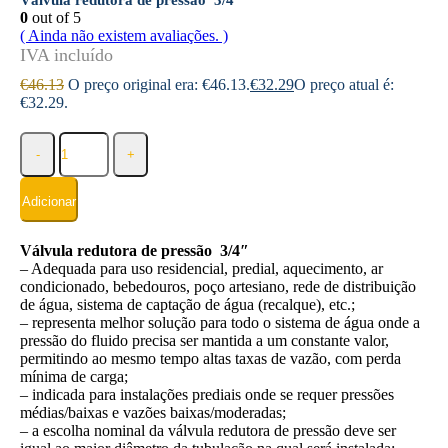
Válvula redutora de pressão 3/4″
0
out of 5
( Ainda não existem avaliações. )
€
46.13
O preço original era: €46.13.
€
32.29
O preço atual é:
€32.29.
-
+
Adicionar
Válvula redutora de pressão 3/4″
– Adequada para uso residencial, predial, aquecimento, ar
condicionado, bebedouros, poço artesiano, rede de distribuição
de água, sistema de captação de água (recalque), etc.;
– representa melhor solução para todo o sistema de água onde a
pressão do fluido precisa ser mantida a um constante valor,
permitindo ao mesmo tempo altas taxas de vazão, com perda
mínima de carga;
– indicada para instalações prediais onde se requer pressões
médias/baixas e vazões baixas/moderadas;
– a escolha nominal da válvula redutora de pressão deve ser