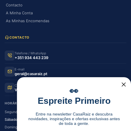
Contacto
A Minha Conta
As Minhas Encomendas
CONTACTO
Telefone / WhatsApp
+351 934 443 239
E-mail
geral@casaraiz.pt
Como chegar
👀
Ver no Google Maps
Espreite Primeiro
HORÁRIO DE FUNCIONAMENTO
Segunda — Sexta
08:30–12:30 | 14:00–19:30
Entre na newsletter CasaRaiz e descubra
novidades, inspirações e ofertas exclusivas antes
Sábado
08:30–12:30 | 14:00–17:00
de toda a gente.
Domingo
Encerrado