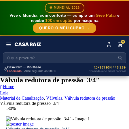
⚽ MUNDIAL 2026
Vive o Mundial com conforto — compra um
Gree Pular
e
recebe
10€ em cupão
por máquina
QUERO O MEU CUPÃO →
0
CASA RAIZ
Casa Raiz — Rio Meão
+351 934 443 239
Encerrado
· Abre segunda às 08:30
Chamada rede móvel nacional
Válvula redutora de pressão 3/4″
Home
Loja
Material de Canalização
,
Válvulas
,
Válvula redutora de pressão
Válvula redutora de pressão 3/4″
-30%