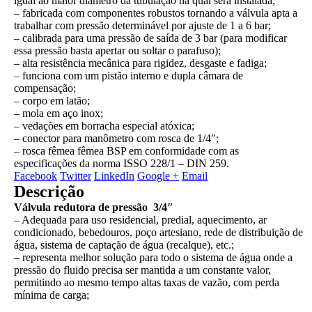
igual ao maior diâmetro da tubulação na qual será instalada;
– fabricada com componentes robustos tornando a válvula apta a
trabalhar com pressão determinável por ajuste de 1 a 6 bar;
– calibrada para uma pressão de saída de 3 bar (para modificar
essa pressão basta apertar ou soltar o parafuso);
– alta resistência mecânica para rigidez, desgaste e fadiga;
– funciona com um pistão interno e dupla câmara de
compensação;
– corpo em latão;
– mola em aço inox;
– vedações em borracha especial atóxica;
– conector para manômetro com rosca de 1/4″;
– rosca fêmea fêmea BSP em conformidade com as
especificações da norma ISSO 228/1 – DIN 259.
Facebook
Twitter
LinkedIn
Google +
Email
Descrição
Válvula redutora de pressão 3/4″
– Adequada para uso residencial, predial, aquecimento, ar
condicionado, bebedouros, poço artesiano, rede de distribuição de
água, sistema de captação de água (recalque), etc.;
– representa melhor solução para todo o sistema de água onde a
pressão do fluido precisa ser mantida a um constante valor,
permitindo ao mesmo tempo altas taxas de vazão, com perda
mínima de carga;