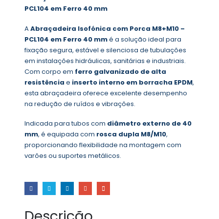
PCL104 em Ferro 40 mm
A
Abraçadeira Isofónica com Porca M8+M10 –
PCL104 em Ferro 40 mm
é a solução ideal para
fixação segura, estável e silenciosa de tubulações
em instalações hidráulicas, sanitárias e industriais.
Com corpo em
ferro galvanizado de alta
resistência
e
inserto interno em borracha EPDM
,
esta abraçadeira oferece excelente desempenho
na redução de ruídos e vibrações.
Indicada para tubos com
diâmetro externo de 40
mm
, é equipada com
rosca dupla M8/M10
,
proporcionando flexibilidade na montagem com
varões ou suportes metálicos.
Descrição