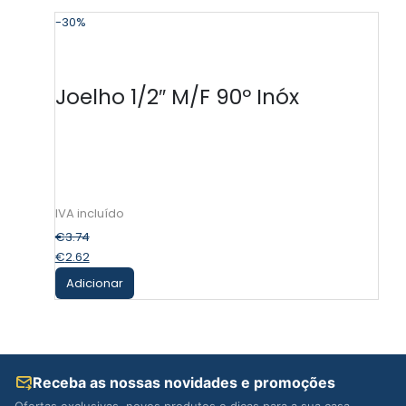
-30%
-
Joelho 1/2″ M/F 90º Inóx
€
3.74
€
2.62
Adicionar
Receba as nossas novidades e promoções