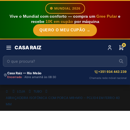
⚽ MUNDIAL 2026
Vive o Mundial com conforto — compra um
Gree Pular
e
recebe
10€ em cupão
por máquina
QUERO O MEU CUPÃO →
0
CASA RAIZ
+351 934 443 239
Casa Raiz — Rio Meão
Encerrado
· Abre amanhã às 08:30
Chamada rede móvel nacional
LOJA
TUBO
ABRAÇADEIRA ISOFÓNICA COM PORCA M8+M10 – PCL104 EM FERRO 40
MM