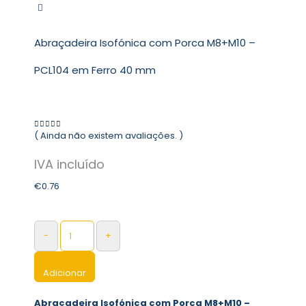
Abraçadeira Isofónica com Porca M8+M10 –
PCL104 em Ferro 40 mm
( Ainda não existem avaliações. )
0
out of 5
€
0.76
-
+
Adicionar
Abraçadeira Isofónica com Porca M8+M10 –