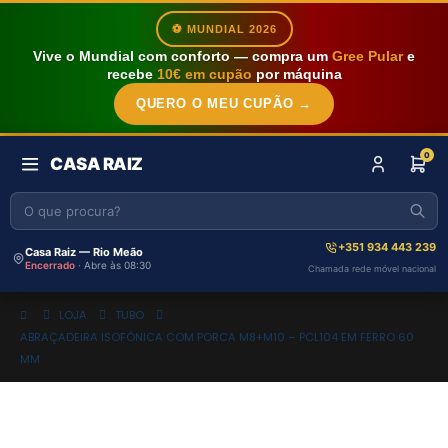
⚽ MUNDIAL 2026
Vive o Mundial com conforto — compra um
Gree Pular
e
recebe
10€ em cupão
por máquina
QUERO O MEU CUPÃO →
0
CASA RAIZ
+351 934 443 239
Casa Raiz — Rio Meão
Encerrado
· Abre às 08:30
Chamada rede móvel nacional
LOJA
TUBO
ABRAÇADEIRA ISOFÓNICA COM PORCA M8+M10 – PCL104 EM FERRO 60
MM