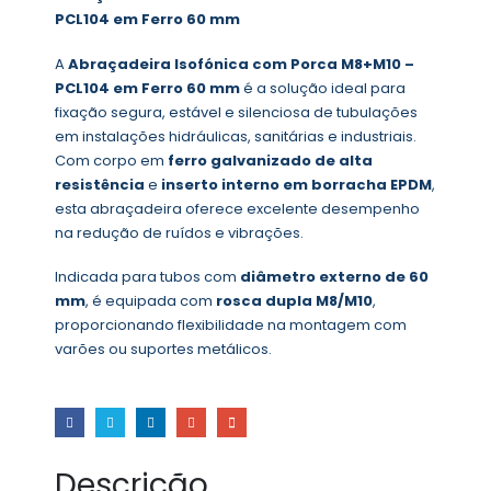
PCL104 em Ferro 60 mm
A
Abraçadeira Isofónica com Porca M8+M10 –
PCL104 em Ferro 60 mm
é a solução ideal para
fixação segura, estável e silenciosa de tubulações
em instalações hidráulicas, sanitárias e industriais.
Com corpo em
ferro galvanizado de alta
resistência
e
inserto interno em borracha EPDM
,
esta abraçadeira oferece excelente desempenho
na redução de ruídos e vibrações.
Indicada para tubos com
diâmetro externo de 60
mm
, é equipada com
rosca dupla M8/M10
,
proporcionando flexibilidade na montagem com
varões ou suportes metálicos.
Descrição