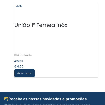
-30%
-
União 1″ Femea inóx
€
6.57
€
4.60
Adicionar
Receba as nossas novidades e promoções