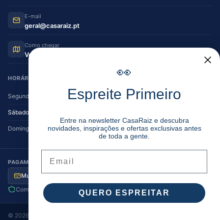
E-mail
geral@casaraiz.pt
Como chegar
Ver no Google Maps
👀
HORÁRIO DE FUNCIONAMENTO
Espreite Primeiro
Segunda — Sexta
08:30–12:30 | 14:00–19:30
Sábado
08:30–12:30 | 14:00–17:00
Entre na newsletter CasaRaiz e descubra
novidades, inspirações e ofertas exclusivas antes
Domingo
Encerrado
de toda a gente.
Email
PAGAMENTO SEGURO
Multibanco
MB Way
Visa / MC
Transferência
Compra segura
Envio para Portugal
QUERO ESPREITAR
©
2026
Casa Raiz
. Todos os direitos reservados.