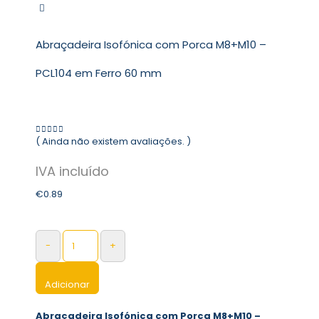
Abraçadeira Isofónica com Porca M8+M10 –
PCL104 em Ferro 60 mm
( Ainda não existem avaliações. )
0
out of 5
€
0.89
-
+
Adicionar
Abraçadeira Isofónica com Porca M8+M10 –