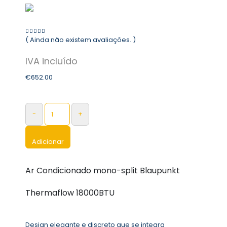
( Ainda não existem avaliações. )
0
out of 5
€
652.00
-
+
Adicionar
Ar Condicionado mono-split Blaupunkt
Thermaflow 18000BTU
Design elegante e discreto que se integra