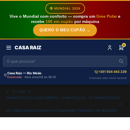
⚽ MUNDIAL 2026
Vive o Mundial com conforto — compra um
Gree Pular
e
recebe
10€ em cupão
por máquina
QUERO O MEU CUPÃO →
0
CASA RAIZ
+351 934 443 239
Casa Raiz — Rio Meão
Encerrado
· Abre amanhã às 08:30
Chamada rede móvel nacional
LOJA
CLIMATIZAÇÃO E AQUECIMENTO
,
CLIMATIZAÇÃO
,
AR CONDICIONADO
AR CONDICIONADO MONO-SPLIT BLAUPUNKT THERMAFLOW 18000BTU