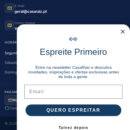
E-mail
geral@casaraiz.pt
Como chegar
Ver no Google Maps
👀
HORÁRIO DE FUNCIONAMENTO
Espreite Primeiro
Segunda — Sexta
08:30–12:30 | 14:00–19:30
Sábado
08:30–12:30 | 14:00–17:00
Entre na newsletter CasaRaiz e descubra
novidades, inspirações e ofertas exclusivas antes
Domingo
Encerrado
de toda a gente.
Email
PAGAMENTO SEGURO
Multibanco
MB Way
Visa / MC
Transferência
Compra segura
Envio para Portugal
QUERO ESPREITAR
©
2026
Casa Raiz
. Todos os direitos reservados.
Talvez depois