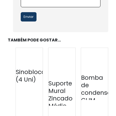
TAMBÉM PODE GOSTAR…
Sinobloco
Bomba
(4 Uni)
Suporte
de
Mural
condensad
Zincado
CLIM
Médio
MINI S
48cm