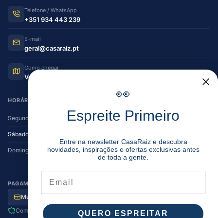
Telefone / WhatsApp
+351 934 443 239
E-mail
geral@casaraiz.pt
Como chegar
Ver no Google Maps
👀
HORÁRIO DE FUNCIONAMENTO
Espreite Primeiro
Segunda — Sexta
08:30–12:30 | 14:00–19:30
Sábado
08:30–12:30 | 14:00–17:00
Entre na newsletter CasaRaiz e descubra
novidades, inspirações e ofertas exclusivas antes
Domingo
Encerrado
de toda a gente.
Email
PAGAMENTO SEGURO
Multibanco
MB Way
Visa / MC
Transferência
Compra segura
Envio para Portugal
QUERO ESPREITAR