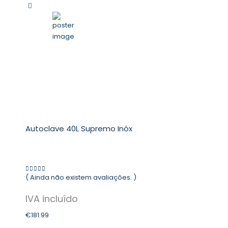
Autoclave 40L Supremo Inóx
( Ainda não existem avaliações. )
0
out of 5
€
181.99