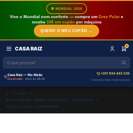
⚽ MUNDIAL 2026
Vive o Mundial com conforto — compra um
Gree Pular
e
recebe
10€ em cupão
por máquina
QUERO O MEU CUPÃO →
0
CASA RAIZ
+351 934 443 239
Casa Raiz — Rio Meão
Encerrado
· Abre às 08:30
Chamada rede móvel nacional
LOJA
REGA E JARDIM
,
BOMBAS FURO/POÇO
,
AUTOCLAVES
AUTOCLAVE 40L SUPREMO INÓX