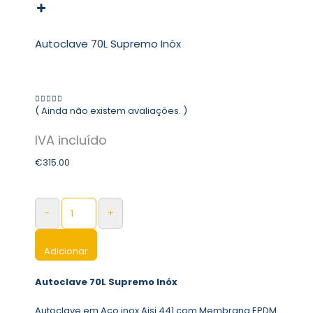
Autoclave 70L Supremo Inóx
( Ainda não existem avaliações. )
0
out of 5
€
315.00
-
+
Adicionar
Autoclave 70L Supremo Inóx
Autoclave em Aço inox Aisi 441 com Membrana EPDM