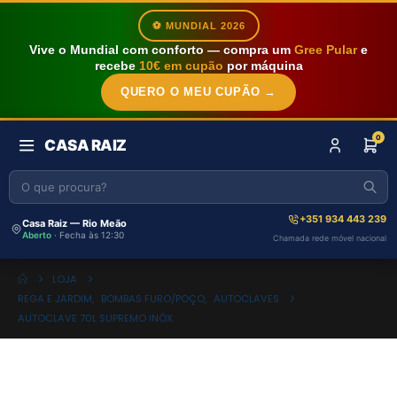
⚽ MUNDIAL 2026
Vive o Mundial com conforto — compra um
Gree Pular
e
recebe
10€ em cupão
por máquina
QUERO O MEU CUPÃO →
0
CASA RAIZ
+351 934 443 239
Casa Raiz — Rio Meão
Aberto
· Fecha às 12:30
Chamada rede móvel nacional
LOJA
REGA E JARDIM
,
BOMBAS FURO/POÇO
,
AUTOCLAVES
AUTOCLAVE 70L SUPREMO INÓX