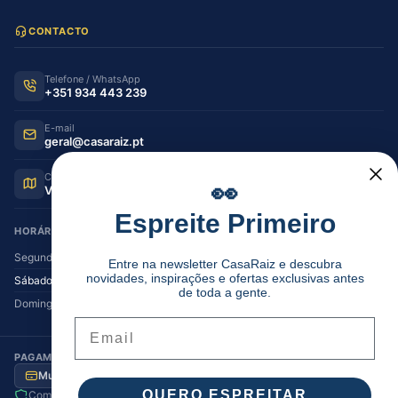
CONTACTO
Telefone / WhatsApp
+351 934 443 239
E-mail
geral@casaraiz.pt
Como chegar
👀
Ver no Google Maps
Espreite Primeiro
HORÁRIO DE FUNCIONAMENTO
Segunda — Sexta
08:30–12:30 | 14:00–19:30
Entre na newsletter CasaRaiz e descubra
novidades, inspirações e ofertas exclusivas antes
Sábado
08:30–12:30 | 14:00–17:00
de toda a gente.
Domingo
Encerrado
Email
PAGAMENTO SEGURO
Multibanco
MB Way
Visa / MC
Transferência
QUERO ESPREITAR
Compra segura
Envio para Portugal