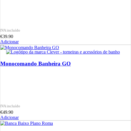
€
39.90
Adicionar
Monocomando Banheira GO
€
49.90
Adicionar