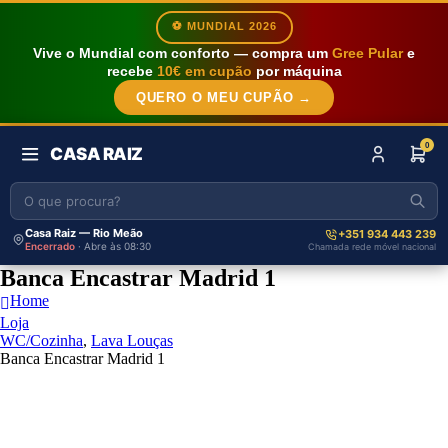
⚽ MUNDIAL 2026
Vive o Mundial com conforto — compra um
Gree Pular
e
recebe
10€ em cupão
por máquina
QUERO O MEU CUPÃO →
0
CASA RAIZ
Casa Raiz — Rio Meão
+351 934 443 239
Encerrado
· Abre às 08:30
Chamada rede móvel nacional
Banca Encastrar Madrid 1
Home
Loja
WC/Cozinha
,
Lava Louças
Banca Encastrar Madrid 1