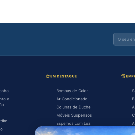
EM DESTAQUE
EMP
Banho
Bombas de Calor
S
nto e
Ar Condicionado
B
ção
Colunas de Duche
A
Móveis Suspensos
C
rdim
Espelhos com Luz
A
ão
Piscina
A