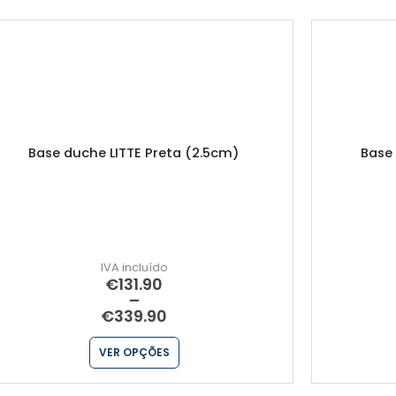
Base duche LITTE Preta (2.5cm)
Base
€
131.90
–
€
339.90
VER OPÇÕES