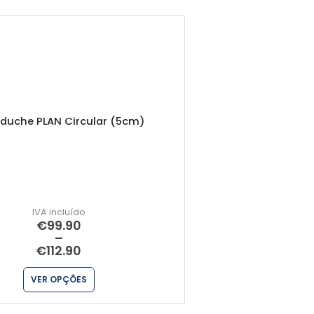
 duche PLAN Circular (5cm)
Base duche PLANIS
€
99.90
€
–
€
112.90
€
VER OPÇÕES
VER