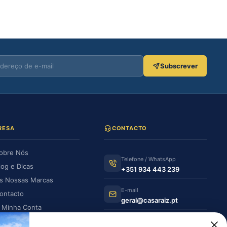
Subscrever
RESA
CONTACTO
obre Nós
Telefone / WhatsApp
log e Dicas
+351 934 443 239
s Nossas Marcas
E-mail
ontacto
geral@casaraiz.pt
 Minha Conta
s Minhas Encomendas
Como chegar