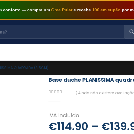
om conforto — compra um
Gree Pular
e recebe
10€ em cupão
por m
NISSIMA QUADRADA (3.5CM)
Base duche PLANISSIMA quadr
( Ainda não existem avaliaçõe
0
out of 5
€
114.90
–
€
139.