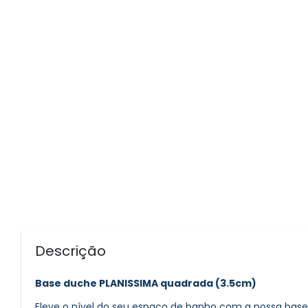
Descrição
Base duche PLANISSIMA quadrada (3.5cm)
Eleve o nível do seu espaço de banho com a nossa bas