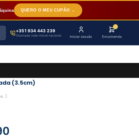
áquina
QUERO O MEU CUPÃO →
0
+351 934 443 239
Chamada rede móvel nacional
Iniciar sessão
Encomenda
ada (3.5cm)
s. )
90