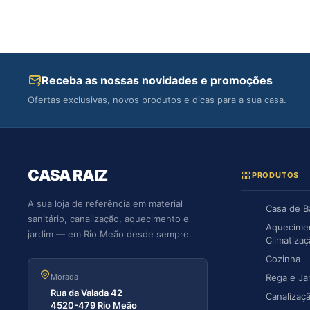
Receba as nossas novidades e promoções
Ofertas exclusivas, novos produtos e dicas para a sua casa.
CASA RAIZ
PRODUTOS
A sua loja de referência em material
Casa de 
sanitário, canalização, aquecimento e
Aquecime
jardim — em Rio Meão desde sempre.
Climatiza
Cozinha
Morada
Rega e Ja
Rua da Valada 42
Canalizaç
4520-479 Rio Meão