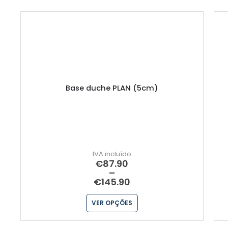
Base duche PLAN (5cm)
€
87.90
–
€
145.90
VER OPÇÕES