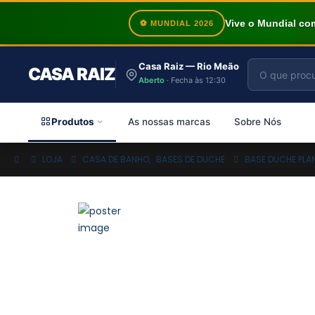
Vive o Mundial c
⚽ MUNDIAL 2026
Casa Raiz — Rio Meão
CASA RAIZ
Aberto
· Fecha às 12:30
Produtos
As nossas marcas
Sobre Nós
LOJA
CASA DE BANHO
,
BASES DE DUCHE
BASE DUCHE PLA