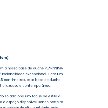
.5cm)
om a nossa base de duche PLANISSIMA
 funcionalidade excepcional. Com um
3.5 centímetros, esta base de duche
anho luxuosa e contemporânea.
ão só adiciona um toque de estilo á
o espaço disponível, sendo perfeita
materiais de alta qualidade, esta