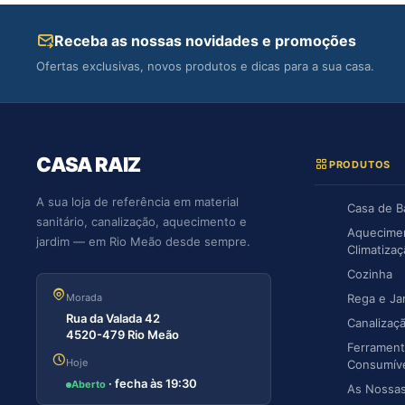
Receba as nossas novidades e promoções
Ofertas exclusivas, novos produtos e dicas para a sua casa.
CASA RAIZ
PRODUTOS
A sua loja de referência em material
Casa de 
sanitário, canalização, aquecimento e
Aquecime
jardim — em Rio Meão desde sempre.
Climatiza
Cozinha
Morada
Rega e Ja
Rua da Valada 42
Canalizaç
4520-479 Rio Meão
Ferrament
Hoje
Consumív
· fecha às 19:30
Aberto
As Nossa