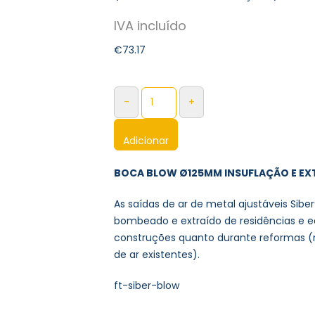
€
73.17
-
+
Adicionar
BOCA BLOW Ø125MM INSUFLAÇÃO E EX
As saídas de ar de metal ajustáveis ​​Sib
bombeado e extraído de residências e e
construções quanto durante reformas (
de ar existentes).
ft-siber-blow