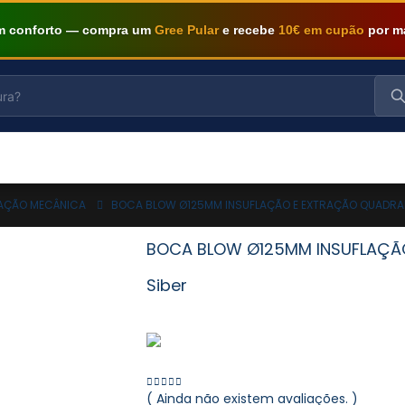
om conforto — compra um
Gree Pular
e recebe
10€ em cupão
por m
LAÇÃO MECÂNICA
BOCA BLOW Ø125MM INSUFLAÇÃO E EXTRAÇÃO QUADRAD
BOCA BLOW Ø125MM INSUFLAÇÃ
Siber
( Ainda não existem avaliações. )
0
out of 5