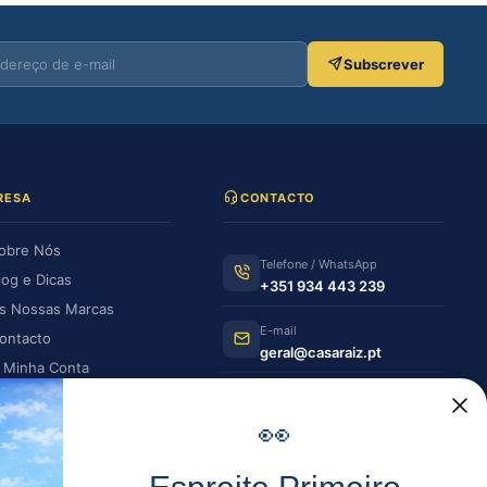
Subscrever
RESA
CONTACTO
obre Nós
Telefone / WhatsApp
log e Dicas
+351 934 443 239
s Nossas Marcas
E-mail
ontacto
geral@casaraiz.pt
 Minha Conta
s Minhas Encomendas
Como chegar
Ver no Google Maps
👀
HORÁRIO DE FUNCIONAMENTO