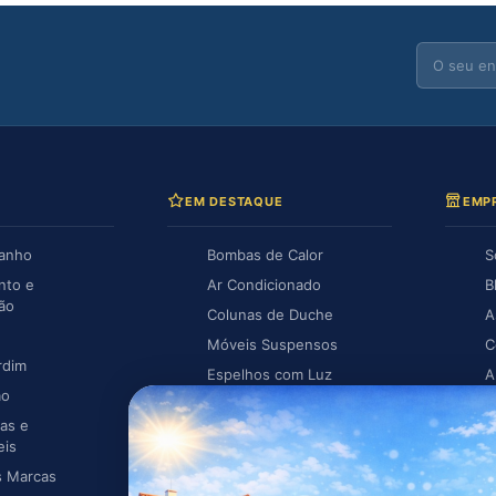
EM DESTAQUE
EMP
Banho
Bombas de Calor
S
nto e
Ar Condicionado
B
ção
Colunas de Duche
A
Móveis Suspensos
C
rdim
Espelhos com Luz
A
ão
Piscina
A
as e
Caldeiras
eis
s Marcas