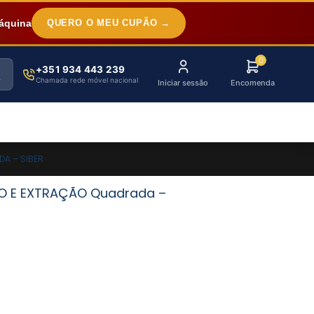
áquina
QUERO O MEU CUPÃO →
0
+351 934 443 239
Chamada rede móvel nacional
Iniciar sessão
Encomenda
A – SIBER
O E EXTRAÇÃO Quadrada –