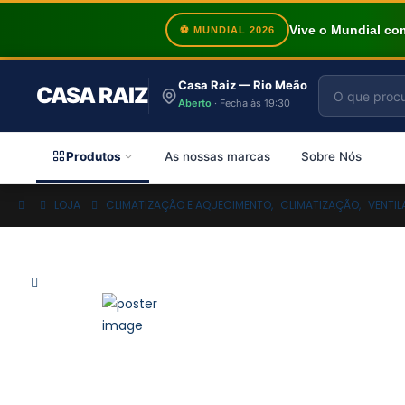
Vive o Mundial c
⚽ MUNDIAL 2026
Casa Raiz — Rio Meão
CASA RAIZ
Aberto
· Fecha às 19:30
Produtos
As nossas marcas
Sobre Nós
LOJA
CLIMATIZAÇÃO E AQUECIMENTO
,
CLIMATIZAÇÃO
,
VENTI