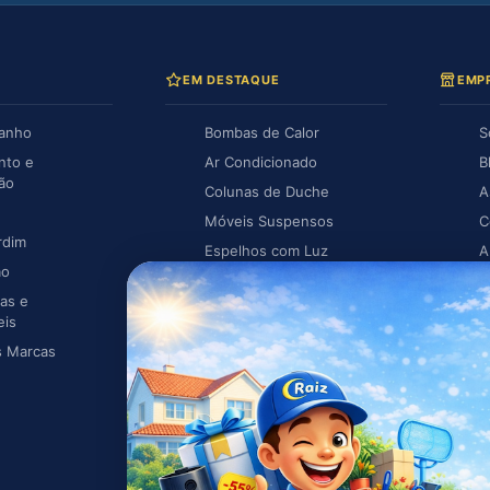
EM DESTAQUE
EMP
Banho
Bombas de Calor
S
nto e
Ar Condicionado
B
ção
Colunas de Duche
A
Móveis Suspensos
C
rdim
Espelhos com Luz
A
ão
Piscina
A
as e
Caldeiras
eis
s Marcas