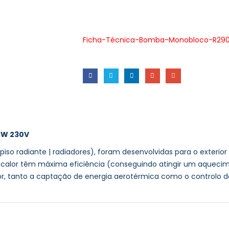
Ficha-Técnica-Bomba-Monobloco-R29
6KW 230V
piso radiante | radiadores), foram desenvolvidas para o exterio
de calor têm máxima eficiência (conseguindo atingir um aqueci
or, tanto a captação de energia aerotérmica como o controlo