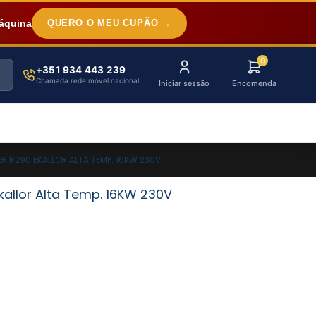
áquina
QUERO O MEU CUPÃO →
0
+351 934 443 239
Chamada rede móvel nacional
Iniciar sessão
Encomenda
R R290 EKALLOR ALTA TEMP. 16KW 230V
kallor Alta Temp. 16KW 230V