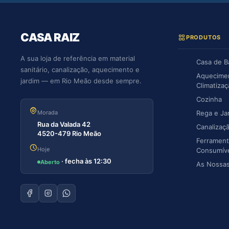
CASA RAIZ
PRODUTOS
A sua loja de referência em material
Casa de 
sanitário, canalização, aquecimento e
Aquecime
jardim — em Rio Meão desde sempre.
Climatiza
Cozinha
Morada
Rega e Ja
Rua da Valada 42
Canalizaç
4520-479 Rio Meão
Ferrament
Hoje
Consumív
· fecha às 12:30
Aberto
As Nossa