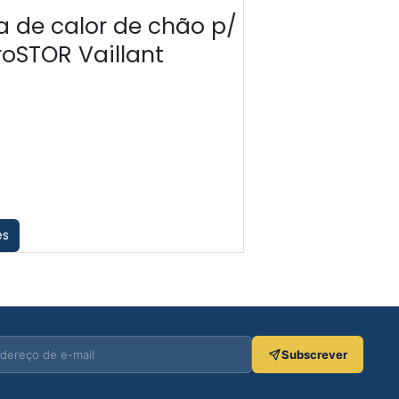
 de calor de chão p/
MAGIS M12 
oSTOR Vaillant
(TRIFÁSICA)
€
6,178.42
€
4,004.70
es
Ver opções
Subscrever