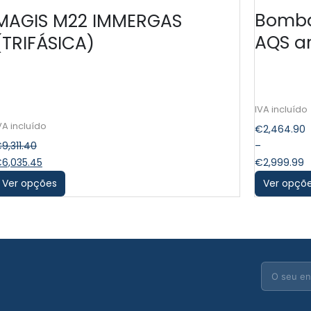
Bomba
MAGIS M22 IMMERGAS
AQS ar
(TRIFÁSICA)
€
2,464.90
€
9,311.40
–
€
6,035.45
€
2,999.99
Ver opções
Ver opçõ