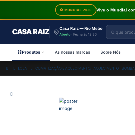
Vive o Mundial c
⚽ MUNDIAL 2026
Casa Raiz — Rio Meão
CASA RAIZ
Aberto
· Fecha às 12:30
Produtos
As nossas marcas
Sobre Nós
LOJA
CLIMATIZAÇÃO E AQUECIMENTO
,
AQUECIMENTO
,
BOMBA