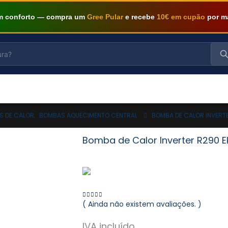
om conforto — compra um
Gree Pular
e recebe
10€ em cupão
por m
S DE CALOR
,
BOMBAS AQUECIMENTO CENTRAL
BOMBA DE CALOR INVERTE
Bomba de Calor Inverter R290 E
( Ainda não existem avaliações. )
0
out of 5