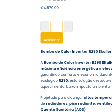
€
4,870.00
-
+
Adicionar
Bomba de Calor Inverter R290 Ekallo
A
Bomba de Calor Inverter R290 EKall
máxima eficiência energética
e
elev
garantindo conforto e economia durante 
ecológico
R290
, esta solução destaca-
aquecimento, baixo impacto ambiental 
Projetada para alcançar
altas tempera
de
radiadores
,
piso radiante
,
ventilo
Quente Sanitária (AQS)
.