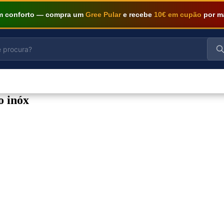
om conforto — compra um
Gree Pular
e recebe
10€ em cupão
por m
o inóx