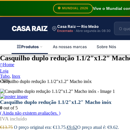
Vive o Mundial c
⚽ MUNDIAL 2026
Casa Raiz — Rio Meão
CASA RAIZ
Encerrado
· Abre segunda às 08:30
Produtos
As nossas marcas
Sobre Nós
Casquilho duplo redução 1.1/2″x1.2″ Mach
Home
Loja
Tubo
,
Inox
-30%
Casquilho duplo redução 1.1/2″x1.2″ Macho inóx
Casquilho duplo redução 1.1/2″x1.2″ Macho inóx
0
out of 5
( Ainda não existem avaliações. )
€
13.75
O preço original era: €13.75.
€
9.62
O preço atual é: €9.62.