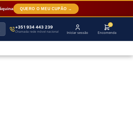
áquina
QUERO O MEU CUPÃO →
0
+351 934 443 239
Chamada rede móvel nacional
Iniciar sessão
Encomenda