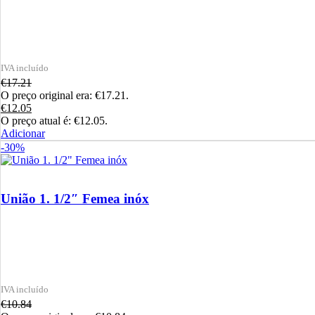
€
17.21
O preço original era: €17.21.
€
12.05
O preço atual é: €12.05.
Adicionar
-30%
União 1. 1/2″ Femea inóx
€
10.84