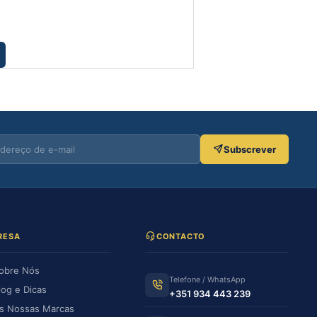
€
3.99
Adicionar
Subscrever
RESA
CONTACTO
obre Nós
Telefone / WhatsApp
log e Dicas
+351 934 443 239
s Nossas Marcas