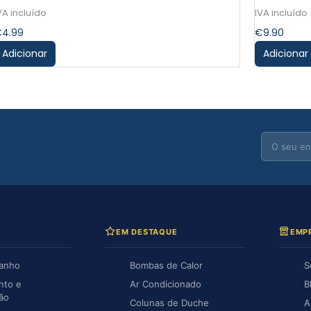
€
4.99
€
9.90
Adicionar
Adicionar
EM DESTAQUE
EMP
Banho
Bombas de Calor
S
nto e
Ar Condicionado
B
ção
Colunas de Duche
A