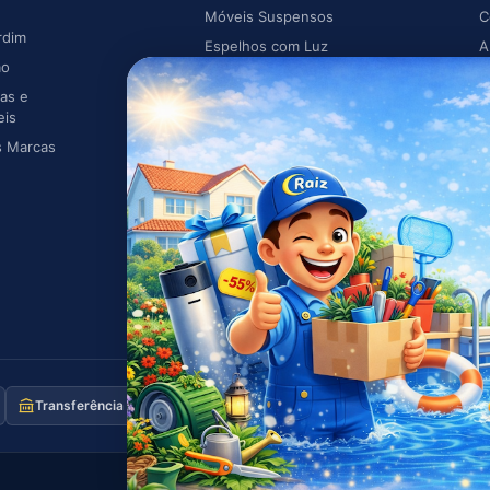
Móveis Suspensos
C
rdim
Espelhos com Luz
A
ão
Piscina
A
as e
Caldeiras
eis
s Marcas
Transferência