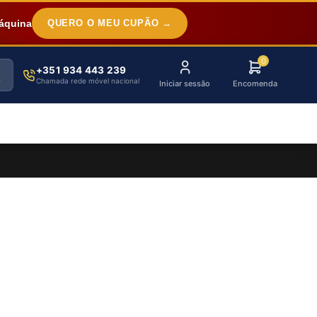
áquina
QUERO O MEU CUPÃO →
0
+351 934 443 239
Chamada rede móvel nacional
Iniciar sessão
Encomenda