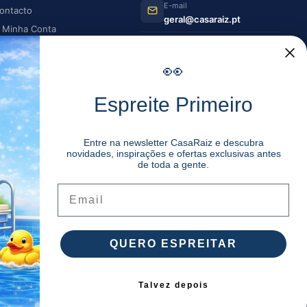
E-mail
ontacto
geral@casaraiz.pt
 Minha Conta
s Minhas Encomendas
Como chegar
Ver no Google Maps
👀
HORÁRIO DE FUNCIONAMENTO
Espreite Primeiro
Segunda —
08:30–12:30 |
Sexta
14:00–19:30
Entre na newsletter CasaRaiz e descubra
novidades, inspirações e ofertas exclusivas antes
Sábado
08:30–12:30 | 14:00–17:00
de toda a gente.
Domingo
Encerrado
Email
QUERO ESPREITAR
Compra segura
Envio para Portugal
Talvez depois