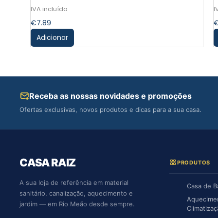
€
7.89
Adicionar
Receba as nossas novidades e promoções
Ofertas exclusivas, novos produtos e dicas para a sua casa.
CASA RAIZ
PRODUTOS
A sua loja de referência em material
Casa de 
sanitário, canalização, aquecimento e
Aquecime
jardim — em Rio Meão desde sempre.
Climatiza