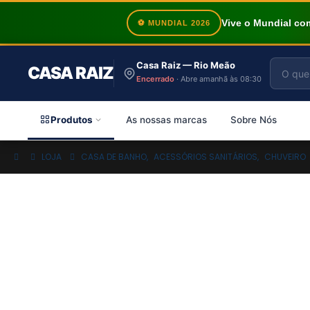
Vive o Mundial c
⚽ MUNDIAL 2026
Casa Raiz — Rio Meão
CASA RAIZ
Encerrado
· Abre amanhã às 08:30
Produtos
As nossas marcas
Sobre Nós
LOJA
CASA DE BANHO
,
ACESSÓRIOS SANITÁRIOS
,
CHUVEIRO