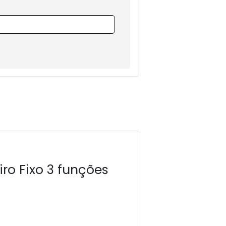
ro Fixo 3 funções
Chuveiro de
simples