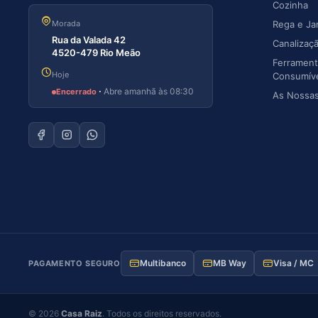
Cozinha
Morada
Rega e Ja
Rua da Valada 42
Canalizaç
4520-479 Rio Meão
Ferrament
Hoje
Consumív
·
Abre amanhã às 08:30
Encerrado
As Nossa
Multibanco
MB Way
Visa / MC
PAGAMENTO SEGURO
©
2026
Casa Raiz
. Todos os direitos reservados.