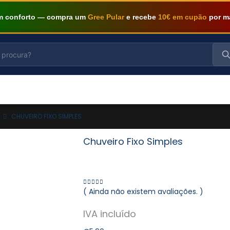
om conforto — compra um
Gree Pular
e recebe
10€ em cupão
por m
CHUVEIRO FIXO SIMPLES
Chuveiro Fixo Simples
( Ainda não existem avaliações. )
0
out of 5