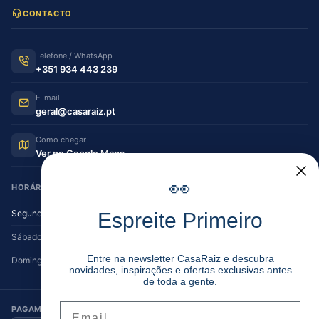
CONTACTO
Telefone / WhatsApp
+351 934 443 239
E-mail
geral@casaraiz.pt
Como chegar
Ver no Google Maps
👀
HORÁRIO DE FUNCIONAMENTO
Segunda — Sexta
08:30–12:30 | 14:00–19:30
Espreite Primeiro
Sábado
08:30–12:30 | 14:00–17:00
Entre na newsletter CasaRaiz e descubra
Domingo
Encerrado
novidades, inspirações e ofertas exclusivas antes
de toda a gente.
Email
PAGAMENTO SEGURO