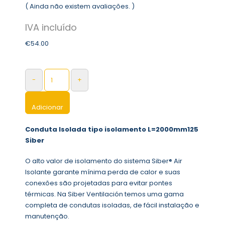
( Ainda não existem avaliações. )
0
out of 5
€
54.00
-
+
Adicionar
Conduta Isolada tipo isolamento L=2000mm125
Siber
O alto valor de isolamento do sistema Siber® Air
Isolante garante mínima perda de calor e suas
conexões são projetadas para evitar pontes
térmicas. Na Siber Ventilación temos uma gama
completa de condutas isoladas, de fácil instalação e
manutenção.