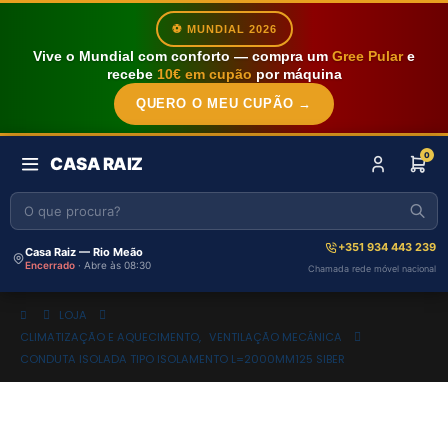
⚽ MUNDIAL 2026
Vive o Mundial com conforto — compra um
Gree Pular
e
recebe
10€ em cupão
por máquina
QUERO O MEU CUPÃO →
0
CASA RAIZ
+351 934 443 239
Casa Raiz — Rio Meão
Encerrado
· Abre às 08:30
Chamada rede móvel nacional
LOJA
CLIMATIZAÇÃO E AQUECIMENTO
,
VENTILAÇÃO MECÂNICA
CONDUTA ISOLADA TIPO ISOLAMENTO L=2000MM125 SIBER