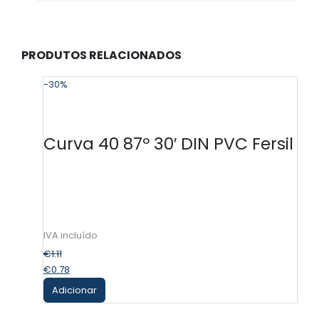
PRODUTOS RELACIONADOS
-30%
-
Curva 40 87º 30′ DIN PVC Fersil
€
1.11
€
0.78
Adicionar