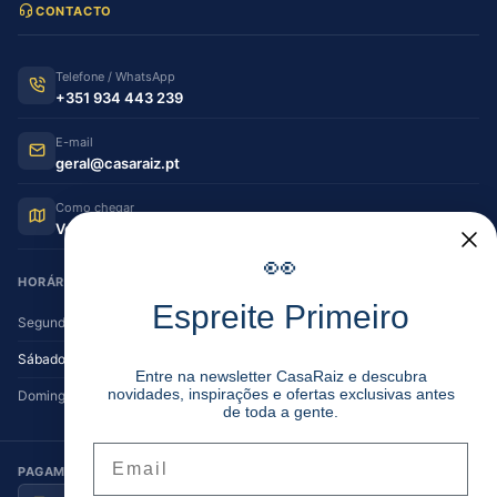
CONTACTO
Telefone / WhatsApp
+351 934 443 239
E-mail
geral@casaraiz.pt
Como chegar
Ver no Google Maps
👀
HORÁRIO DE FUNCIONAMENTO
Espreite Primeiro
Segunda — Sexta
08:30–12:30 | 14:00–19:30
Sábado
08:30–12:30 | 14:00–17:00
Entre na newsletter CasaRaiz e descubra
novidades, inspirações e ofertas exclusivas antes
Domingo
Encerrado
de toda a gente.
Email
PAGAMENTO SEGURO