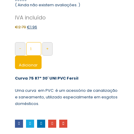
( Ainda não existem avaliações. )
0
out of 5
€
2.79
€
1.96
-
+
Adicionar
Curva 75 87º 30′ UNI PVC Fersil
Uma curva em PVC é um acessório de canalização
e saneamento, utilizado especialmente em esgotos
domésticos.