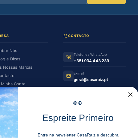
RESA
CONTACTO
obre Nós
Telefone / WhatsApp
log e Dicas
+351 934 443 239
s Nossas Marcas
E-mail
ontacto
geral@casaraiz.pt
 Minha Conta
s Minhas Encomendas
Como chegar
Ver no Google Maps
👀
HORÁRIO DE FUNCIONAMENTO
Espreite Primeiro
Segunda —
08:30–12:30 |
Sexta
14:00–19:30
Entre na newsletter CasaRaiz e descubra