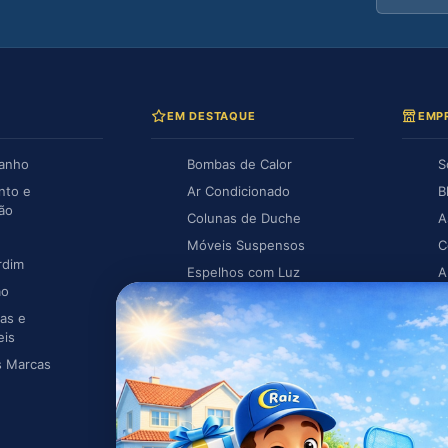
EM DESTAQUE
EMP
Banho
Bombas de Calor
S
nto e
Ar Condicionado
B
ção
Colunas de Duche
A
Móveis Suspensos
C
rdim
Espelhos com Luz
A
ão
Piscina
A
as e
Caldeiras
eis
s Marcas