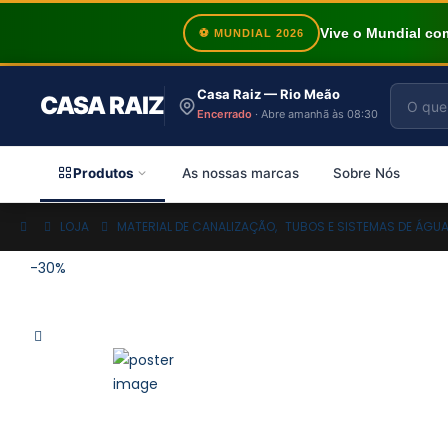
Vive o Mundial c
⚽ MUNDIAL 2026
Casa Raiz — Rio Meão
CASA RAIZ
Encerrado
· Abre amanhã às 08:30
Produtos
As nossas marcas
Sobre Nós
LOJA
MATERIAL DE CANALIZAÇÃO
,
TUBOS E SISTEMAS DE ÁGU
-30%