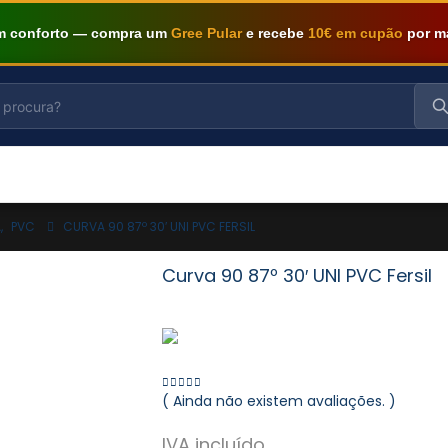
om conforto — compra um
Gree Pular
e recebe
10€ em cupão
por m
A
,
PVC
CURVA 90 87º 30′ UNI PVC FERSIL
Curva 90 87º 30′ UNI PVC Fersil
( Ainda não existem avaliações. )
0
out of 5