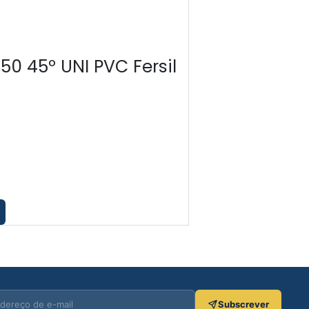
-30%
50 45º UNI PVC Fersil
Curva 3
€
0.84
€
0.59
Adicionar
Subscrever