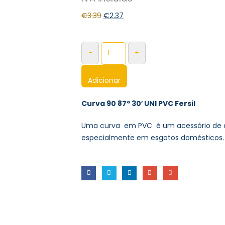
€
3.39
€
2.37
-
+
Adicionar
Curva 90 87º 30′ UNI PVC Fersil
Uma curva em PVC é um acessório de ca
especialmente em esgotos domésticos.