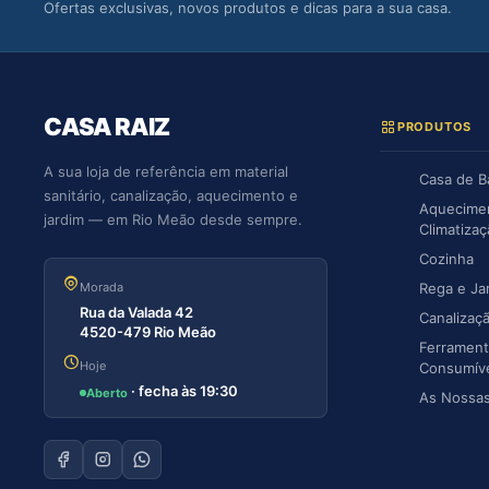
Ofertas exclusivas, novos produtos e dicas para a sua casa.
CASA RAIZ
PRODUTOS
A sua loja de referência em material
Casa de 
sanitário, canalização, aquecimento e
Aquecime
jardim — em Rio Meão desde sempre.
Climatiza
Cozinha
Morada
Rega e Ja
Rua da Valada 42
Canalizaç
4520-479 Rio Meão
Ferrament
Hoje
Consumív
· fecha às 19:30
Aberto
As Nossa