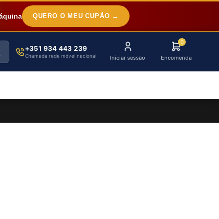
áquina
QUERO O MEU CUPÃO →
0
+351 934 443 239
Chamada rede móvel nacional
Iniciar sessão
Encomenda