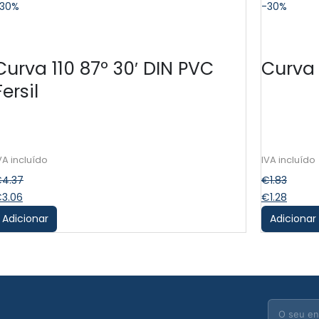
30%
-30%
Curva 110 87º 30′ DIN PVC
Curva 
Fersil
€
4.37
€
1.83
€
3.06
€
1.28
Adicionar
Adicionar