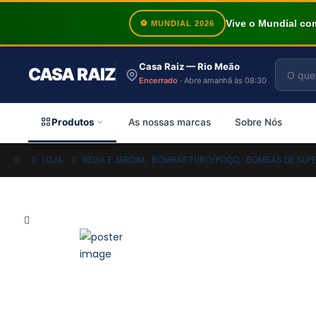
Vive o Mundial c
⚽ MUNDIAL 2026
Casa Raiz — Rio Meão
CASA RAIZ
Encerrado
· Abre amanhã às 08:30
Produtos
As nossas marcas
Sobre Nós
LOJA
REGA E JARDIM
,
BOMBAS FURO/POÇO
,
BOMBAS DE SUPE