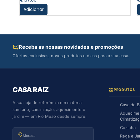
€
137.00
Adicionar
Receba as nossas novidades e promoções
Ofertas exclusivas, novos produtos e dicas para a sua casa.
CASA RAIZ
PRODUTOS
A sua loja de referência em material
Casa de 
sanitário, canalização, aquecimento e
Aquecime
jardim — em Rio Meão desde sempre.
Climatiza
Cozinha
Morada
Rega e Ja