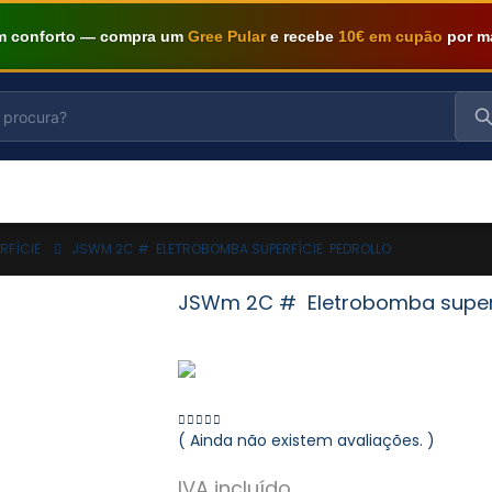
om conforto — compra um
Gree Pular
e recebe
10€ em cupão
por m
RFÍCIE
JSWM 2C # ELETROBOMBA SUPERFÍCIE PEDROLLO
JSWm 2C # Eletrobomba superf
( Ainda não existem avaliações. )
0
out of 5