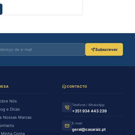
€
210.00
Adicionar
Subscrever
RESA
CONTACTO
obre Nós
Telefone / WhatsApp
log e Dicas
+351 934 443 239
s Nossas Marcas
E-mail
ontacto
geral@casaraiz.pt
 Minha Conta