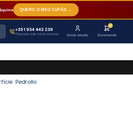
áquina
QUERO O MEU CUPÃO →
0
+351 934 443 239
Chamada rede móvel nacional
Iniciar sessão
Encomenda
ície Pedrollo