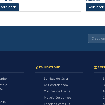
€
364.00
€
439.00
Adicionar
Adicionar
EM DESTAQUE
EMP
Banho
Bombas de Calor
S
nto e
Ar Condicionado
B
ção
Colunas de Duche
A
Móveis Suspensos
C
rdim
Espelhos com Luz
A