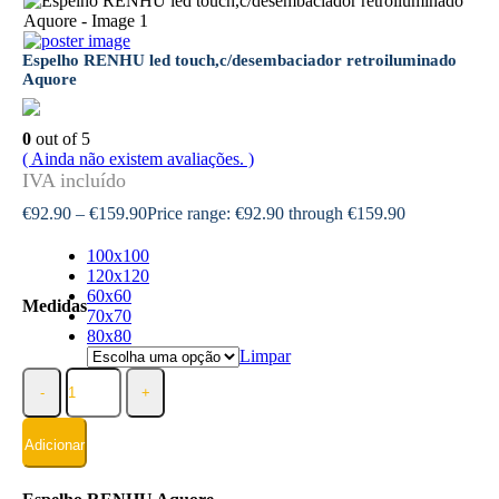
Espelho RENHU led touch,c/desembaciador retroiluminado
Aquore
0
out of 5
( Ainda não existem avaliações. )
€
92.90
–
€
159.90
Price range: €92.90 through €159.90
100x100
120x120
60x60
Medidas
70x70
80x80
Limpar
-
+
Adicionar