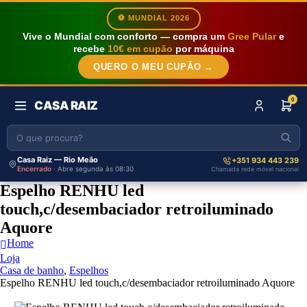
⚽ MUNDIAL 2026
Vive o Mundial com conforto — compra um
Gree Pular
e
recebe
10€ em cupão
por máquina
QUERO O MEU CUPÃO →
0
CASA RAIZ
Casa Raiz — Rio Meão
+351 934 443 239
Encerrado
· Abre segunda às 08:30
Chamada rede móvel nacional
Espelho RENHU led
touch,c/desembaciador retroiluminado
Aquore
Home
Loja
Casa de banho
,
Espelhos
Espelho RENHU led touch,c/desembaciador retroiluminado Aquore