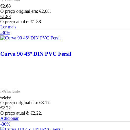
€
2.68
O preço original era: €2.68.
€
1.88
O preço atual é: €1.88.
Ler mais
-30%
Curva 90 45º DIN PVC Fersil
€
3.17
O preço original era: €3.17.
€
2.22
O preço atual é: €2.22.
Adicionar
-30%