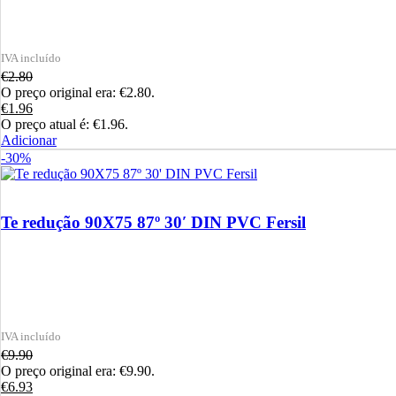
€
2.80
O preço original era: €2.80.
€
1.96
O preço atual é: €1.96.
Adicionar
-30%
Te redução 90X75 87º 30′ DIN PVC Fersil
€
9.90
O preço original era: €9.90.
€
6.93