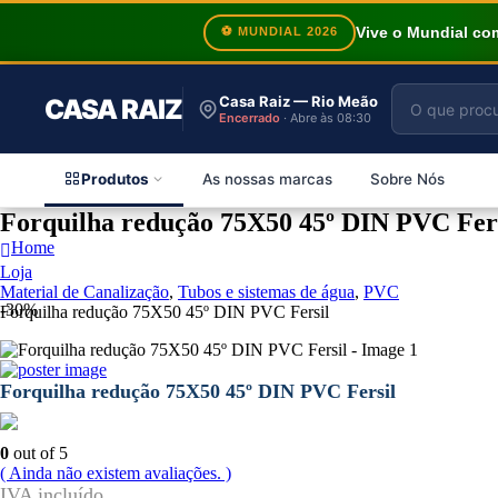
Vive o Mundial c
⚽ MUNDIAL 2026
Casa Raiz — Rio Meão
CASA RAIZ
Encerrado
· Abre às 08:30
Produtos
As nossas marcas
Sobre Nós
Forquilha redução 75X50 45º DIN PVC Fer
Home
Loja
Material de Canalização
,
Tubos e sistemas de água
,
PVC
-30%
Forquilha redução 75X50 45º DIN PVC Fersil
Forquilha redução 75X50 45º DIN PVC Fersil
0
out of 5
( Ainda não existem avaliações. )