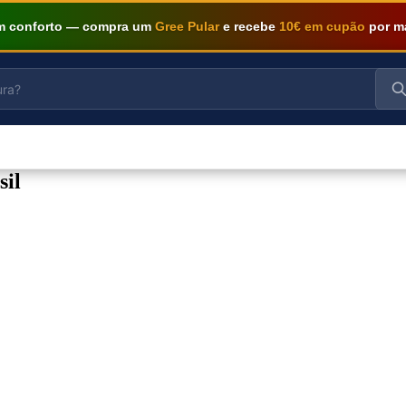
om conforto — compra um
Gree Pular
e recebe
10€ em cupão
por m
sil