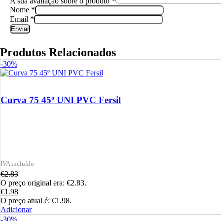
A sua avaliação sobre o produto
*
Nome
*
Email
*
Produtos Relacionados
-30%
Curva 75 45º UNI PVC Fersil
€
2.83
O preço original era: €2.83.
€
1.98
O preço atual é: €1.98.
Adicionar
-30%