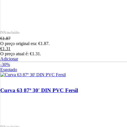
€
1.87
O preço original era: €1.87.
€
1.31
O preço atual é: €1.31.
Adicionar
-30%
Esgotado
Curva 63 87º 30′ DIN PVC Fersil