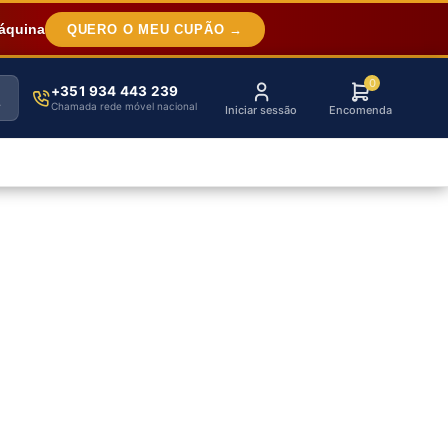
áquina
QUERO O MEU CUPÃO →
0
+351 934 443 239
Chamada rede móvel nacional
Iniciar sessão
Encomenda