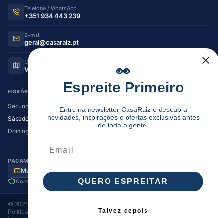
Telefone / WhatsApp
+351 934 443 239
E-mail
geral@casaraiz.pt
Como chegar
👀
Ver no Google Maps
Espreite Primeiro
HORÁRIO DE FUNCIONAMENTO
Segunda — Sexta
08:30–12:30 | 14:00–19:30
Entre na newsletter CasaRaiz e descubra
novidades, inspirações e ofertas exclusivas antes
Sábado
08:30–12:30 | 14:00–17:00
de toda a gente.
Domingo
Encerrado
Email
PAGAMENTO SEGURO
Multibanco
MB Way
Visa / MC
Transferência
QUERO ESPREITAR
Compra segura
Envio para Portugal
©
2026
Casa Raiz
. Todos os direitos reservados.
Talvez depois
Política de Privacidade
Termos e Condições
Cookies
·
·
·