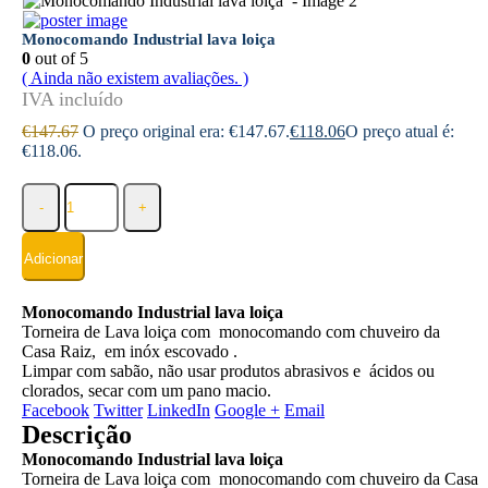
Monocomando Industrial lava loiça
0
out of 5
( Ainda não existem avaliações. )
€
147.67
O preço original era: €147.67.
€
118.06
O preço atual é:
€118.06.
-
+
Adicionar
Monocomando Industrial lava loiça
Torneira de Lava loiça com monocomando com chuveiro da
Casa Raiz, em inóx escovado .
Limpar com sabão, não usar produtos abrasivos e ácidos ou
clorados, secar com um pano macio.
Facebook
Twitter
LinkedIn
Google +
Email
Descrição
Monocomando Industrial lava loiça
Torneira de Lava loiça com monocomando com chuveiro da Casa