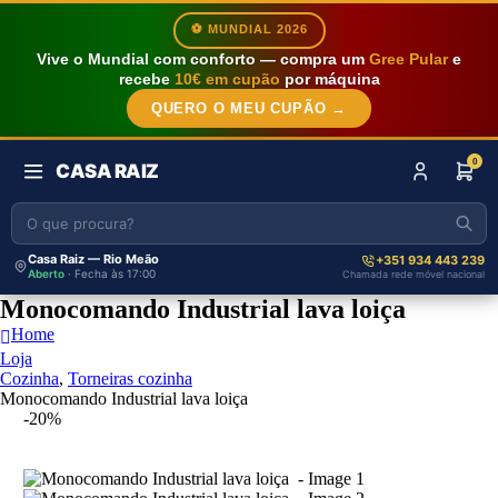
⚽ MUNDIAL 2026
Vive o Mundial com conforto — compra um
Gree Pular
e
recebe
10€ em cupão
por máquina
QUERO O MEU CUPÃO →
0
CASA RAIZ
Casa Raiz — Rio Meão
+351 934 443 239
Aberto
· Fecha às 17:00
Chamada rede móvel nacional
Monocomando Industrial lava loiça
Home
Loja
Cozinha
,
Torneiras cozinha
Monocomando Industrial lava loiça
-20%