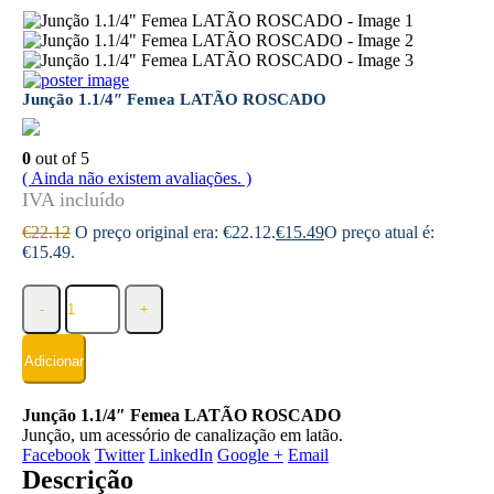
Junção 1.1/4″ Femea LATÃO ROSCADO
0
out of 5
( Ainda não existem avaliações. )
€
22.12
O preço original era: €22.12.
€
15.49
O preço atual é:
€15.49.
-
+
Adicionar
Junção 1.1/4″ Femea LATÃO ROSCADO
Junção, um acessório de canalização em latão.
Facebook
Twitter
LinkedIn
Google +
Email
Descrição