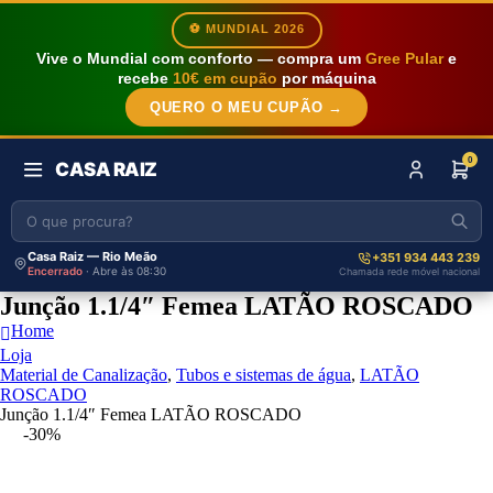
⚽ MUNDIAL 2026
Vive o Mundial com conforto — compra um
Gree Pular
e
recebe
10€ em cupão
por máquina
QUERO O MEU CUPÃO →
0
CASA RAIZ
Casa Raiz — Rio Meão
+351 934 443 239
Encerrado
· Abre às 08:30
Chamada rede móvel nacional
Junção 1.1/4″ Femea LATÃO ROSCADO
Home
Loja
Material de Canalização
,
Tubos e sistemas de água
,
LATÃO
ROSCADO
Junção 1.1/4″ Femea LATÃO ROSCADO
-30%