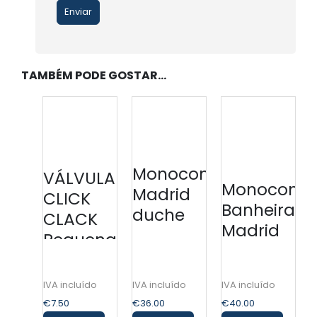
TAMBÉM PODE GOSTAR…
Monocomando
VÁLVULA
Monocoma
Madrid
CLICK
Banheira
duche
CLACK
Madrid
Pequena
AIDIA
€
7.50
€
36.00
€
40.00