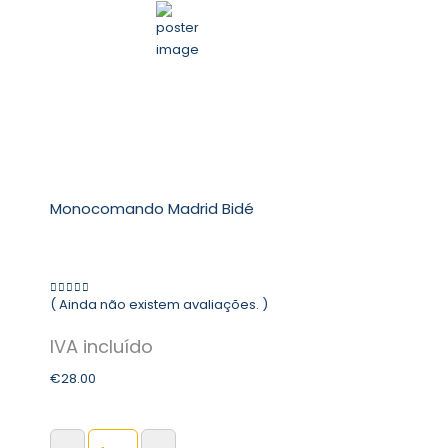
Monocomando Madrid Bidé
( Ainda não existem avaliações. )
0
out of 5
€
28.00