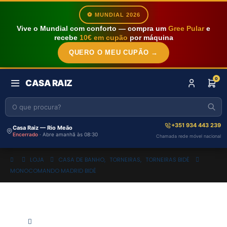
⚽ MUNDIAL 2026
Vive o Mundial com conforto — compra um
Gree Pular
e
recebe
10€ em cupão
por máquina
QUERO O MEU CUPÃO →
0
CASA RAIZ
+351 934 443 239
Casa Raiz — Rio Meão
Encerrado
· Abre amanhã às 08:30
Chamada rede móvel nacional
LOJA
CASA DE BANHO
,
TORNEIRAS
,
TORNEIRAS BIDÉ
MONOCOMANDO MADRID BIDÉ