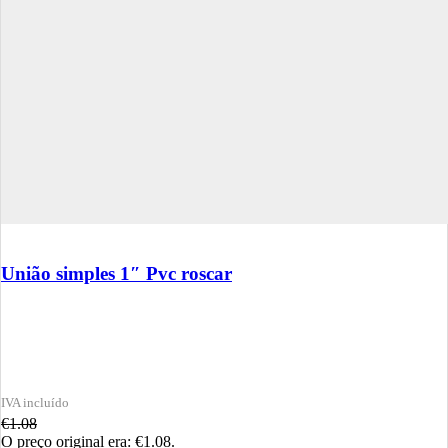
União simples 1″ Pvc roscar
€
1.08
O preço original era: €1.08.