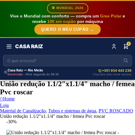
⚽ MUNDIAL 2026
Vive o Mundial com conforto — compra um
Gree Pular
e
recebe
10€ em cupão
por máquina
QUERO O MEU CUPÃO →
0
CASA RAIZ
Casa Raiz — Rio Meão
+351 934 443 239
Encerrado
· Abre segunda às 08:30
Chamada rede móvel nacional
União redução 1.1/2″x1.1/4″ macho / femea
Pvc roscar
Home
Loja
Material de Canalização
,
Tubos e sistemas de água
,
PVC ROSCADO
União redução 1.1/2″x1.1/4″ macho / femea Pvc roscar
-30%