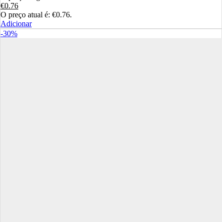
€
0.76
O preço atual é: €0.76.
Adicionar
-30%