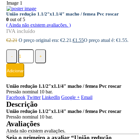
União redução 1.1/2″x1.1/4″ macho / femea Pvc roscar
0
out of 5
( Ainda não existem avaliações. )
€
2.21
O preço original era: €2.21.
€
1.55
O preço atual é: €1.55.
-
+
Adicionar
União redução 1.1/2″x1.1/4″ macho / femea Pvc roscar
Pressão nominal 10 bar.
Facebook
Twitter
LinkedIn
Google +
Email
Descrição
União redução 1.1/2″x1.1/4″ macho / femea Pvc roscar
Pressão nominal 10 bar.
Avaliações
Ainda não existem avaliações.
Seja o primeiro a avaliar “União redução