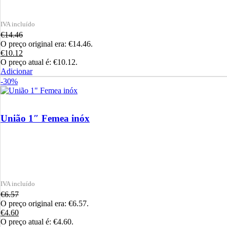
€
14.46
O preço original era: €14.46.
€
10.12
O preço atual é: €10.12.
Adicionar
-30%
União 1″ Femea inóx
€
6.57
O preço original era: €6.57.
€
4.60
O preço atual é: €4.60.