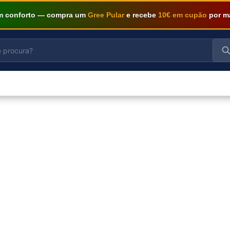
om conforto — compra um
Gree Pular
e recebe
10€ em cupão
por m