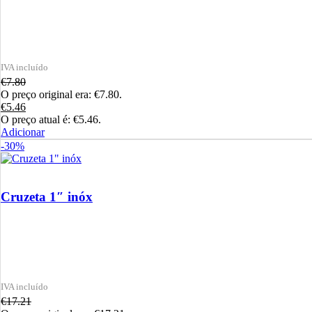
€
7.80
O preço original era: €7.80.
€
5.46
O preço atual é: €5.46.
Adicionar
-30%
Cruzeta 1″ inóx
€
17.21