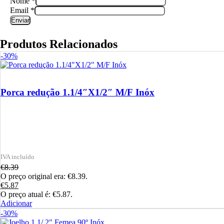
Nome
*
Email
*
Produtos Relacionados
-30%
Porca redução 1.1/4″X1/2″ M/F Inóx
€
8.39
O preço original era: €8.39.
€
5.87
O preço atual é: €5.87.
Adicionar
-30%