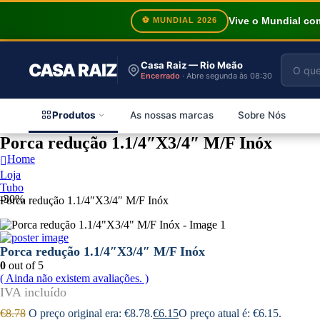
Vive o Mundial c
⚽ MUNDIAL 2026
Casa Raiz — Rio Meão
CASA RAIZ
Encerrado
· Abre segunda às 08:30
Produtos
As nossas marcas
Sobre Nós
Porca redução 1.1/4″X3/4″ M/F Inóx
Home
Loja
Tubo
-30%
Porca redução 1.1/4″X3/4″ M/F Inóx
Porca redução 1.1/4″X3/4″ M/F Inóx
0
out of 5
( Ainda não existem avaliações. )
€
8.78
O preço original era: €8.78.
€
6.15
O preço atual é: €6.15.