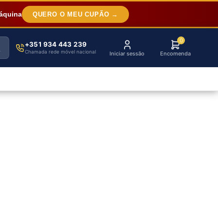
áquina
QUERO O MEU CUPÃO →
0
+351 934 443 239
Chamada rede móvel nacional
Iniciar sessão
Encomenda