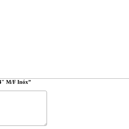
/4″ M/F Inóx”