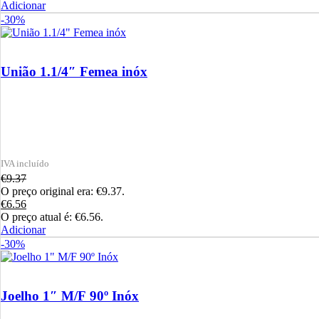
Adicionar
-30%
União 1.1/4″ Femea inóx
€
9.37
O preço original era: €9.37.
€
6.56
O preço atual é: €6.56.
Adicionar
-30%
Joelho 1″ M/F 90º Inóx