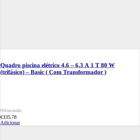
Quadro piscina elétrico 4,6 – 6,3 A 1 T 80 W
(trifásico) – Basic ( Com Transformador )
€
335.78
Adicionar