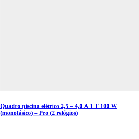
Quadro piscina elétrico 2,5 – 4,0 A 1 T 100 W
(monofásico) – Pro (2 relógios)