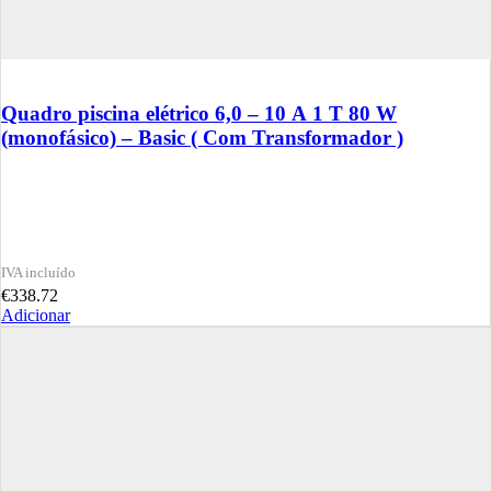
Quadro piscina elétrico 6,0 – 10 A 1 T 80 W
(monofásico) – Basic ( Com Transformador )
€
338.72
Adicionar