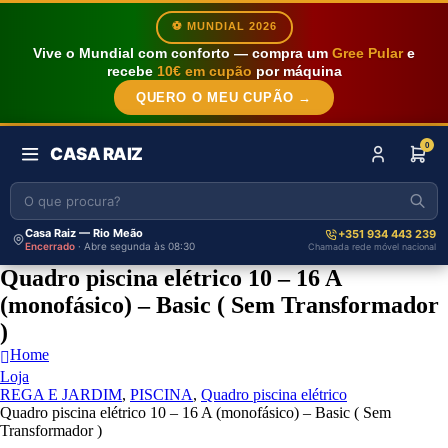
⚽ MUNDIAL 2026
Vive o Mundial com conforto — compra um
Gree Pular
e
recebe
10€ em cupão
por máquina
QUERO O MEU CUPÃO →
0
CASA RAIZ
Casa Raiz — Rio Meão
+351 934 443 239
Encerrado
· Abre segunda às 08:30
Chamada rede móvel nacional
Quadro piscina elétrico 10 – 16 A
(monofásico) – Basic ( Sem Transformador
)
Home
Loja
REGA E JARDIM
,
PISCINA
,
Quadro piscina elétrico
Quadro piscina elétrico 10 – 16 A (monofásico) – Basic ( Sem
Transformador )