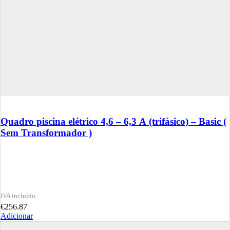
Quadro piscina elétrico 4,6 – 6,3 A (trifásico) – Basic (
Sem Transformador )
€
256.87
Adicionar