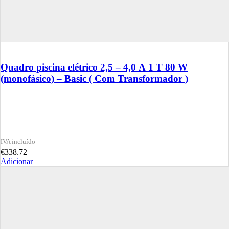
Quadro piscina elétrico 2,5 – 4,0 A 1 T 80 W
(monofásico) – Basic ( Com Transformador )
€
338.72
Adicionar