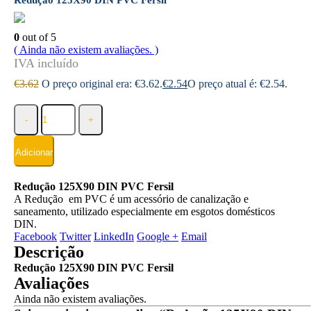
Redução 125X90 DIN PVC Fersil
0
out of 5
( Ainda não existem avaliações. )
€
3.62
O preço original era: €3.62.
€
2.54
O preço atual é: €2.54.
-
+
Adicionar
Redução 125X90 DIN PVC Fersil
A Redução em PVC é um acessório de canalização e
saneamento, utilizado especialmente em esgotos domésticos
DIN.
Facebook
Twitter
LinkedIn
Google +
Email
Descrição
Redução 125X90 DIN PVC Fersil
Avaliações
Ainda não existem avaliações.