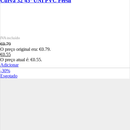
Curva 32 45º UNI PVC Fersil
€
0.79
O preço original era: €0.79.
€
0.55
O preço atual é: €0.55.
Adicionar
-30%
Esgotado