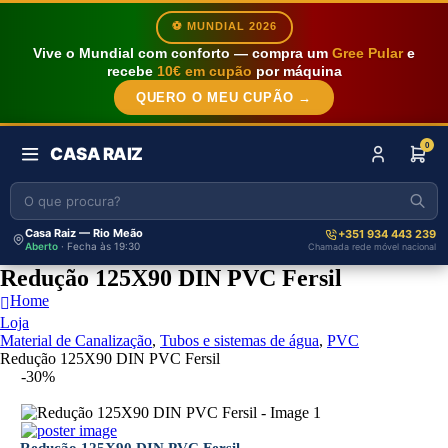
⚽ MUNDIAL 2026
Vive o Mundial com conforto — compra um
Gree Pular
e
recebe
10€ em cupão
por máquina
QUERO O MEU CUPÃO →
0
CASA RAIZ
Casa Raiz — Rio Meão
+351 934 443 239
Aberto
· Fecha às 19:30
Chamada rede móvel nacional
Redução 125X90 DIN PVC Fersil
Home
Loja
Material de Canalização
,
Tubos e sistemas de água
,
PVC
Redução 125X90 DIN PVC Fersil
-30%