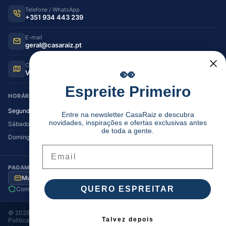
Telefone / WhatsApp
+351 934 443 239
E-mail
geral@casaraiz.pt
Como chegar
👀
Ver no Google Maps
Espreite Primeiro
HORÁRIO DE FUNCIONAMENTO
Segunda — Sexta
08:30–12:30 | 14:00–19:30
Entre na newsletter CasaRaiz e descubra
novidades, inspirações e ofertas exclusivas antes
Sábado
08:30–12:30 | 14:00–17:00
de toda a gente.
Domingo
Encerrado
Email
PAGAMENTO SEGURO
Multibanco
MB Way
Visa / MC
Transferência
QUERO ESPREITAR
Compra segura
Envio para Portugal
©
2026
Casa Raiz
. Todos os direitos reservados.
Talvez depois
Política de Privacidade
Termos e Condições
Cookies
·
·
·