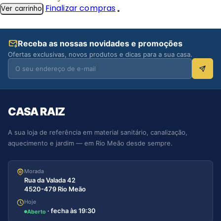
Finalizar compras
Ver carrinho
Receba as nossas novidades e promoções
Ofertas exclusivas, novos produtos e dicas para a sua casa.
CASA RAIZ
A sua loja de referência em material sanitário, canalização,
aquecimento e jardim — em Rio Meão desde sempre.
Morada
Rua da Valada 42
4520-479 Rio Meão
Hoje
· fecha às 19:30
Aberto