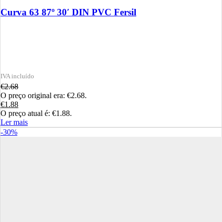
Curva 63 87º 30′ DIN PVC Fersil
€
2.68
O preço original era: €2.68.
€
1.88
O preço atual é: €1.88.
Ler mais
-30%