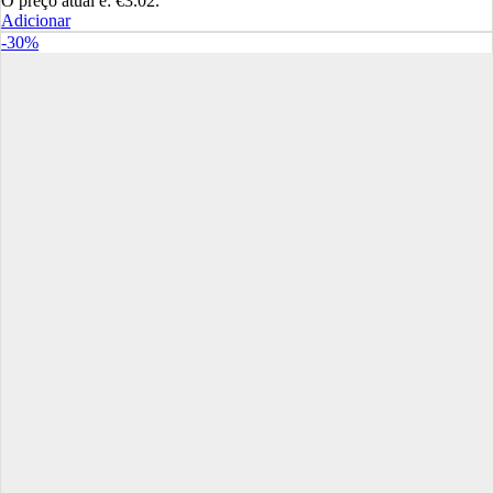
O preço atual é: €3.02.
Adicionar
-30%