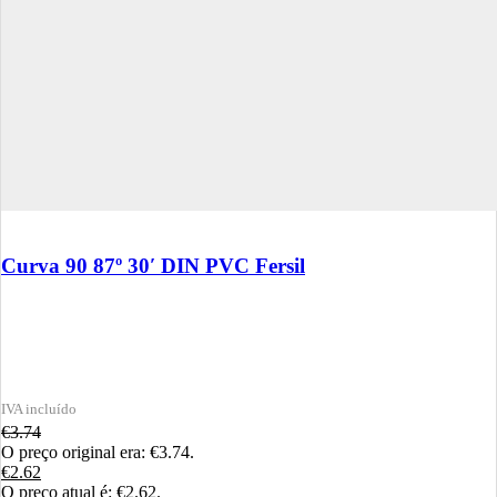
Curva 90 87º 30′ DIN PVC Fersil
€
3.74
O preço original era: €3.74.
€
2.62
O preço atual é: €2.62.