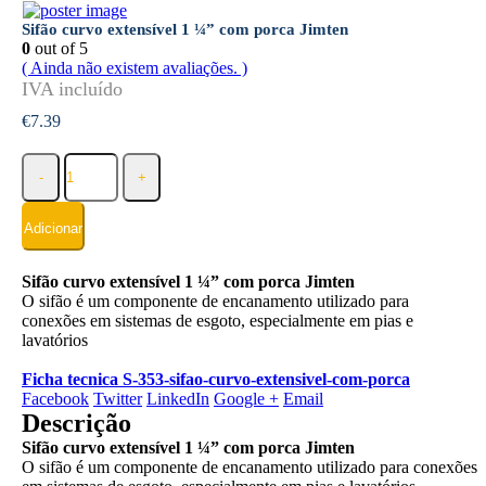
Sifão curvo extensível 1 ¼” com porca Jimten
0
out of 5
( Ainda não existem avaliações. )
€
7.39
-
+
Adicionar
Sifão curvo extensível 1 ¼” com porca Jimten
O sifão é um componente de encanamento utilizado para
conexões em sistemas de esgoto, especialmente em pias e
lavatórios
Ficha tecnica S-353-sifao-curvo-extensivel-com-porca
Facebook
Twitter
LinkedIn
Google +
Email
Descrição
Sifão curvo extensível 1 ¼” com porca Jimten
O sifão é um componente de encanamento utilizado para conexões