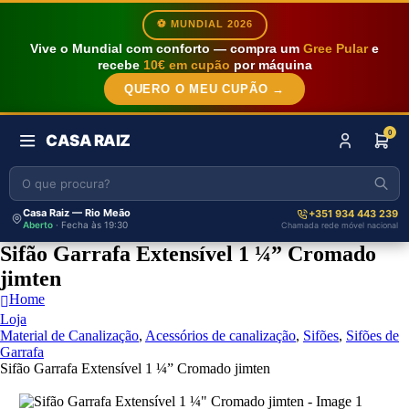
⚽ MUNDIAL 2026
Vive o Mundial com conforto — compra um
Gree Pular
e
recebe
10€ em cupão
por máquina
QUERO O MEU CUPÃO →
0
CASA RAIZ
Casa Raiz — Rio Meão
+351 934 443 239
Aberto
· Fecha às 19:30
Chamada rede móvel nacional
Sifão Garrafa Extensível 1 ¼” Cromado
jimten
Home
Loja
Material de Canalização
,
Acessórios de canalização
,
Sifões
,
Sifões de
Garrafa
Sifão Garrafa Extensível 1 ¼” Cromado jimten