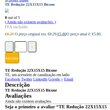
TE Redução 22X15X15 Bicone
0
out of 5
( Ainda não existem avaliações. )
€
8.29
O preço original era: €8.29.
€
5.80
O preço atual é: €5.80.
-
+
Adicionar
TE Redução 22X15X15 Bicone
TE, um acessório de canalização em latão
Facebook
Twitter
LinkedIn
Google +
Email
Descrição
TE Redução 22X15X15 Bicone
Avaliações
Ainda não existem avaliações.
Seja o primeiro a avaliar “TE Redução 22X15X15