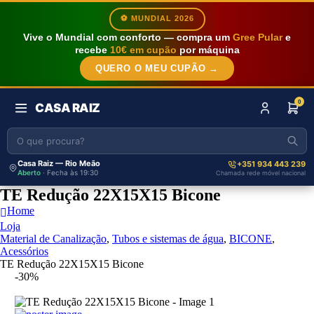
⚽ MUNDIAL 2026
Vive o Mundial com conforto — compra um
Gree Pular
e
recebe
10€ em cupão
por máquina
QUERO O MEU CUPÃO →
0
CASA RAIZ
Casa Raiz — Rio Meão
+351 934 443 239
Aberto
· Fecha às 19:30
Chamada rede móvel nacional
TE Redução 22X15X15 Bicone
Home
Loja
Material de Canalização
,
Tubos e sistemas de água
,
BICONE
,
Acessórios
TE Redução 22X15X15 Bicone
-30%