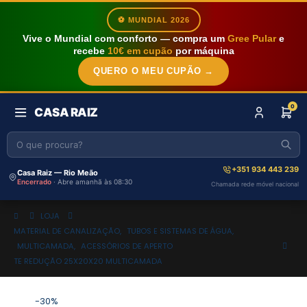
⚽ MUNDIAL 2026
Vive o Mundial com conforto — compra um
Gree Pular
e
recebe
10€ em cupão
por máquina
QUERO O MEU CUPÃO →
0
CASA RAIZ
+351 934 443 239
Casa Raiz — Rio Meão
Encerrado
· Abre amanhã às 08:30
Chamada rede móvel nacional
LOJA
MATERIAL DE CANALIZAÇÃO
,
TUBOS E SISTEMAS DE ÁGUA
,
MULTICAMADA
,
ACESSÓRIOS DE APERTO
TE REDUÇÃO 25X20X20 MULTICAMADA
-30%