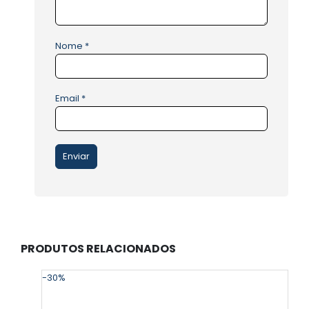
Nome
*
Email
*
PRODUTOS RELACIONADOS
-30%
-