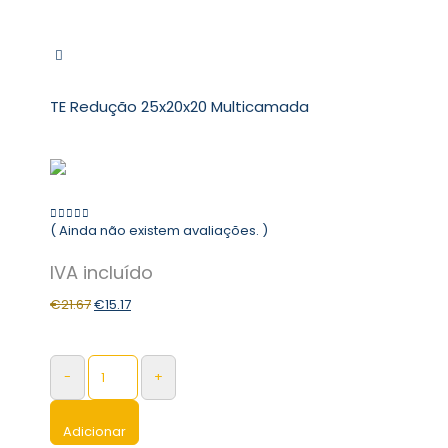
TE Redução 25x20x20 Multicamada
( Ainda não existem avaliações. )
0
out of 5
€
21.67
€
15.17
-
+
Adicionar