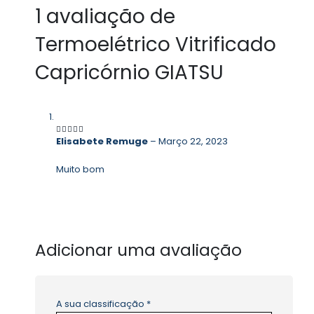
1 avaliação de
Termoelétrico Vitrificado
Capricórnio GIATSU
Elisabete Remuge
–
Março 22, 2023
5
em 5
Muito bom
Adicionar uma avaliação
A sua classificação
*