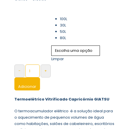
Capacidade ( em L )
100L
30L
50L
80L
Limpar
-
+
Adicionar
Termoelétrico Vitrificado Capricórnio GIATSU
O termoacumulador elétrico é a solução ideal para
o aquecimento de pequenos volumes de água
como habitações, salões de cabeleireiro, escritórios