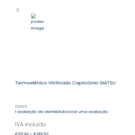
Termoelétrico Vitrificado Capricórnio GIATSU
1
avaliação de cliente
|
Adicionar uma avaliação
5.00
out of 5
€
101.90
–
€
189.50