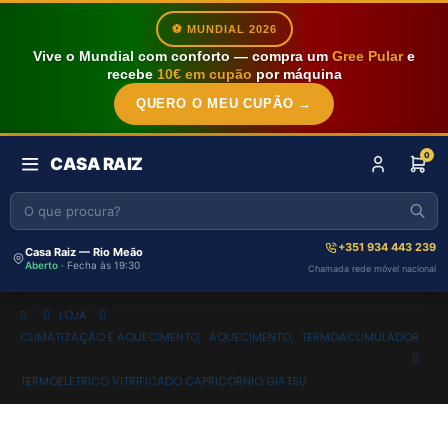
⚽ MUNDIAL 2026
Vive o Mundial com conforto — compra um
Gree Pular
e
recebe
10€ em cupão
por máquina
QUERO O MEU CUPÃO →
0
CASA RAIZ
+351 934 443 239
Casa Raiz — Rio Meão
Aberto
· Fecha às 19:30
Chamada rede móvel nacional
LOJA
CLIMATIZAÇÃO E AQUECIMENTO
,
AQUECIMENTO
,
TERMOACUMULADOR
TERMOELÉTRICO VITRIFICADO CAPRICÓRNIO GIATSU