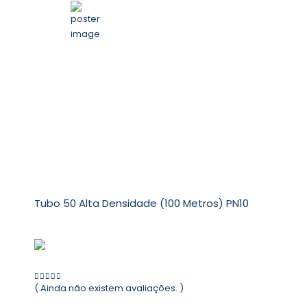
Tubo 50 Alta Densidade (100 Metros) PN10
( Ainda não existem avaliações. )
0
out of 5