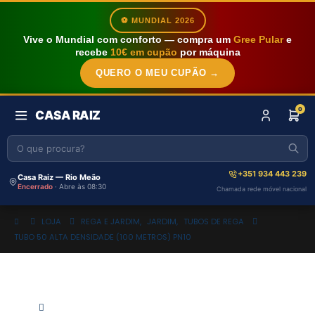
⚽ MUNDIAL 2026
Vive o Mundial com conforto — compra um
Gree Pular
e
recebe
10€ em cupão
por máquina
QUERO O MEU CUPÃO →
0
CASA RAIZ
+351 934 443 239
Casa Raiz — Rio Meão
Encerrado
· Abre às 08:30
Chamada rede móvel nacional
LOJA
REGA E JARDIM
,
JARDIM
,
TUBOS DE REGA
TUBO 50 ALTA DENSIDADE (100 METROS) PN10