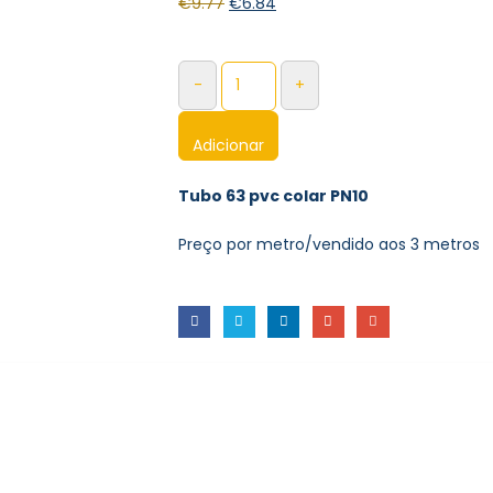
€
9.77
€
6.84
-
+
Adicionar
Tubo 63 pvc colar PN10
Preço por metro/vendido aos 3 metros