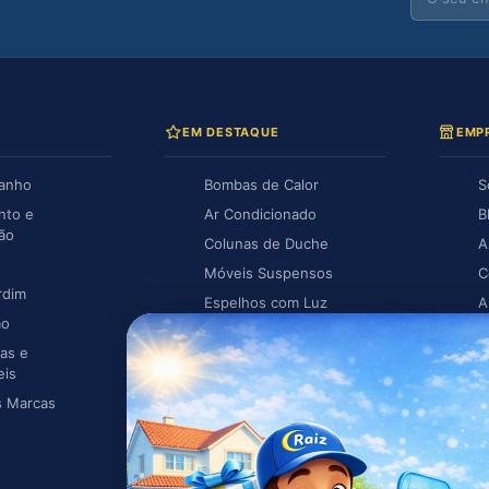
EM DESTAQUE
EMP
Banho
Bombas de Calor
S
nto e
Ar Condicionado
B
ção
Colunas de Duche
A
Móveis Suspensos
C
rdim
Espelhos com Luz
A
ão
Piscina
A
as e
Caldeiras
eis
s Marcas