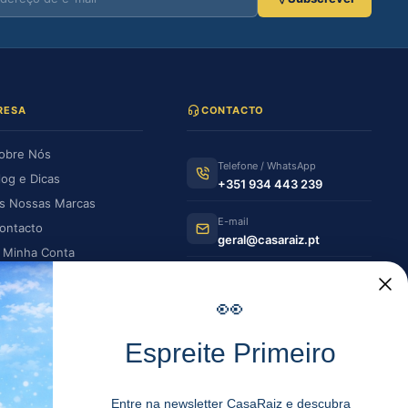
RESA
CONTACTO
obre Nós
Telefone / WhatsApp
log e Dicas
+351 934 443 239
s Nossas Marcas
E-mail
ontacto
geral@casaraiz.pt
 Minha Conta
s Minhas Encomendas
Como chegar
Ver no Google Maps
👀
HORÁRIO DE FUNCIONAMENTO
Espreite Primeiro
Segunda —
08:30–12:30 | 14:00–
Sexta
19:30
Entre na newsletter CasaRaiz e descubra