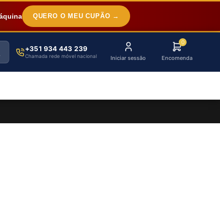
áquina
QUERO O MEU CUPÃO →
0
+351 934 443 239
Chamada rede móvel nacional
Iniciar sessão
Encomenda