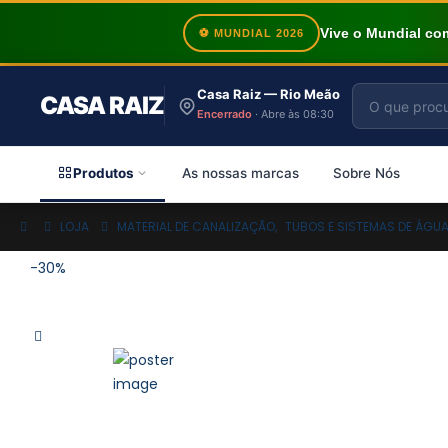
Vive o Mundial c
⚽ MUNDIAL 2026
Casa Raiz — Rio Meão
CASA RAIZ
Encerrado
· Abre às 08:30
Produtos
As nossas marcas
Sobre Nós
LOJA
MATERIAL DE CANALIZAÇÃO
,
TUBOS E SISTEMAS DE ÁGU
-30%