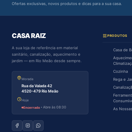
Ofertas exclusivas, novos produtos e dicas para a sua casa.
CASA RAIZ
PRODUTOS
A sua loja de referência em material
Casa de 
sanitário, canalização, aquecimento e
Aquecime
jardim — em Rio Meão desde sempre.
Climatiza
Cozinha
Morada
Rega e Ja
Rua da Valada 42
Canalizaç
4520-479 Rio Meão
Ferrament
Hoje
Consumív
·
Abre às 08:30
Encerrado
As Nossa