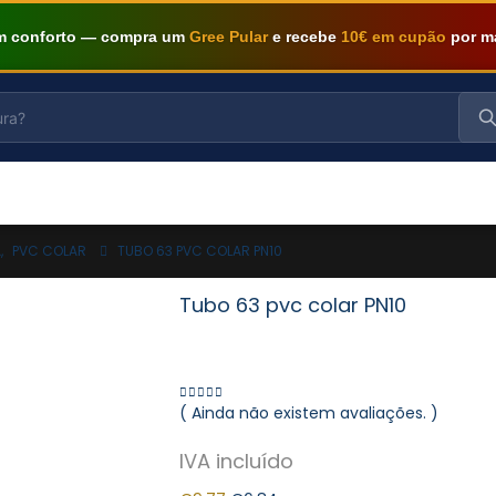
om conforto — compra um
Gree Pular
e recebe
10€ em cupão
por m
A
,
PVC COLAR
TUBO 63 PVC COLAR PN10
Tubo 63 pvc colar PN10
( Ainda não existem avaliações. )
0
out of 5