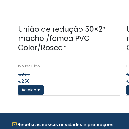
União de redução 50×2″
macho /femea PVC
Colar/Roscar
€
3.57
€
2.50
Adicionar
Receba as nossas novidades e promoções