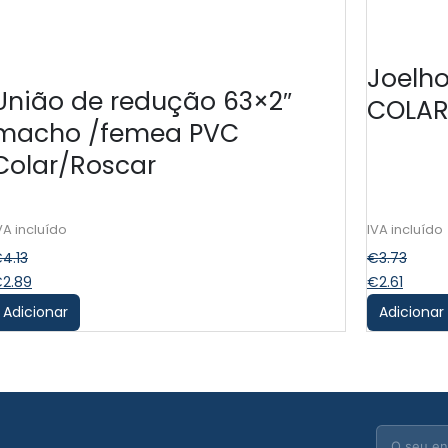
Joelh
União de redução 63×2″
COLA
macho /femea PVC
Colar/Roscar
€
4.13
€
3.73
€
2.89
€
2.61
Adicionar
Adicionar