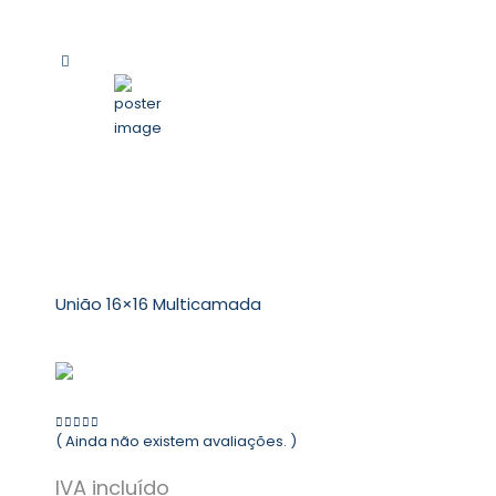
União 16×16 Multicamada
( Ainda não existem avaliações. )
0
out of 5