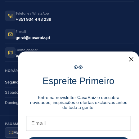
Telefone / WhatsApp
+351 934 443 239
E-mail
geral@casaraiz.pt
Como chegar
Ver no Google Maps
👀
HORÁRIO DE FUNCIONAMENTO
Espreite Primeiro
Segunda — Sexta
08:30–12:30 | 14:00–19:30
Sábado
08:30–12:30 | 14:00–17:00
Entre na newsletter CasaRaiz e descubra
novidades, inspirações e ofertas exclusivas antes
Domingo
Encerrado
de toda a gente.
Email
PAGAMENTO SEGURO
Multibanco
MB Way
Visa / MC
Transferência