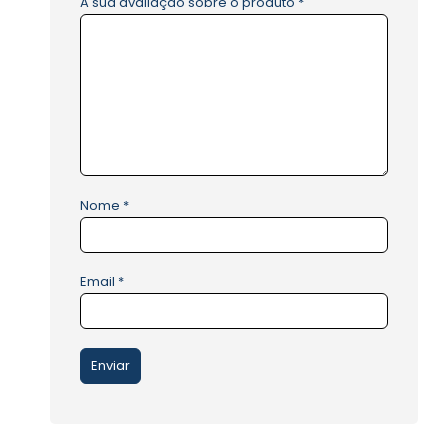
A sua avaliação sobre o produto
*
Nome
*
Email
*