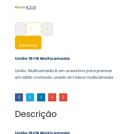
€
5.01
€
3.51
-
+
Adicionar
União 16×16 Multicamada
União Multicamada é um acessório para prensar
em latão cromado, usado em tubos multicamada.
Descrição
União 16×16 Multicamada