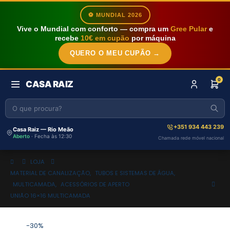
⚽ MUNDIAL 2026
Vive o Mundial com conforto — compra um
Gree Pular
e
recebe
10€ em cupão
por máquina
QUERO O MEU CUPÃO →
0
CASA RAIZ
+351 934 443 239
Casa Raiz — Rio Meão
Aberto
· Fecha às 12:30
Chamada rede móvel nacional
LOJA
MATERIAL DE CANALIZAÇÃO
,
TUBOS E SISTEMAS DE ÁGUA
,
MULTICAMADA
,
ACESSÓRIOS DE APERTO
UNIÃO 16×16 MULTICAMADA
-30%