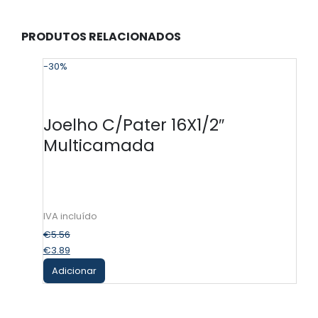
PRODUTOS RELACIONADOS
-30%
-
Joelho C/Pater 16X1/2″
Multicamada
€
5.56
€
3.89
Adicionar