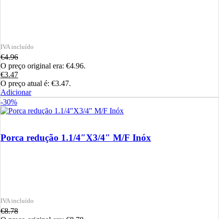
€
4.96
O preço original era: €4.96.
€
3.47
O preço atual é: €3.47.
Adicionar
-30%
Porca redução 1.1/4″X3/4″ M/F Inóx
€
8.78