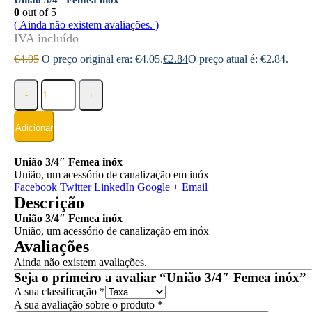
União 3/4″ Femea inóx
0
out of 5
( Ainda não existem avaliações. )
€
4.05
O preço original era: €4.05.
€
2.84
O preço atual é: €2.84.
-
+
Adicionar
União 3/4″ Femea inóx
União, um acessório de canalização em inóx
Facebook
Twitter
LinkedIn
Google +
Email
Descrição
União 3/4″ Femea inóx
União, um acessório de canalização em inóx
Avaliações
Ainda não existem avaliações.
Seja o primeiro a avaliar “União 3/4″ Femea inóx”
A sua classificação
*
A sua avaliação sobre o produto
*