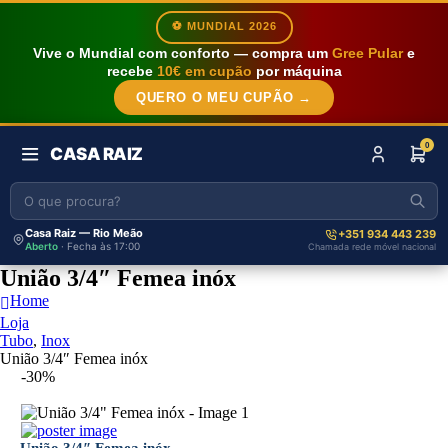
⚽ MUNDIAL 2026
Vive o Mundial com conforto — compra um
Gree Pular
e
recebe
10€ em cupão
por máquina
QUERO O MEU CUPÃO →
0
CASA RAIZ
Casa Raiz — Rio Meão
+351 934 443 239
Aberto
· Fecha às 17:00
Chamada rede móvel nacional
União 3/4″ Femea inóx
Home
Loja
Tubo
,
Inox
União 3/4″ Femea inóx
-30%