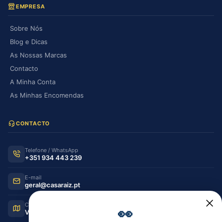
EMPRESA
Sobre Nós
Blog e Dicas
As Nossas Marcas
Contacto
A Minha Conta
As Minhas Encomendas
CONTACTO
Telefone / WhatsApp
+351 934 443 239
E-mail
geral@casaraiz.pt
Como chegar
👀
Ver no Google Maps