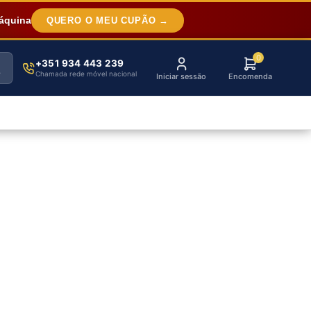
áquina
QUERO O MEU CUPÃO →
0
+351 934 443 239
Chamada rede móvel nacional
Iniciar sessão
Encomenda