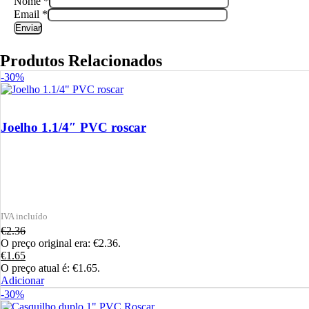
Nome
*
Email
*
Produtos Relacionados
-30%
Joelho 1.1/4″ PVC roscar
€
2.36
O preço original era: €2.36.
€
1.65
O preço atual é: €1.65.
Adicionar
-30%