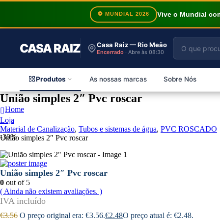
Vive o Mundial c
⚽ MUNDIAL 2026
Casa Raiz — Rio Meão
CASA RAIZ
Encerrado
· Abre às 08:30
Produtos
As nossas marcas
Sobre Nós
União simples 2″ Pvc roscar
Home
Loja
Material de Canalização
,
Tubos e sistemas de água
,
PVC ROSCADO
-30%
União simples 2″ Pvc roscar
União simples 2″ Pvc roscar
0
out of 5
( Ainda não existem avaliações. )
€
3.56
O preço original era: €3.56.
€
2.48
O preço atual é: €2.48.