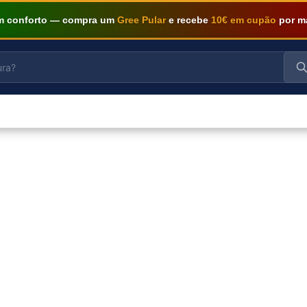
om conforto — compra um
Gree Pular
e recebe
10€ em cupão
por m