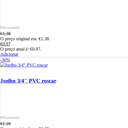
€
1.38
O preço original era: €1.38.
€
0.97
O preço atual é: €0.97.
Adicionar
-30%
Joelho 3/4″ PVC roscar
€
1.18