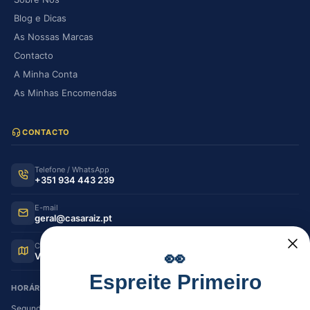
Blog e Dicas
As Nossas Marcas
Contacto
A Minha Conta
As Minhas Encomendas
CONTACTO
Telefone / WhatsApp
+351 934 443 239
E-mail
geral@casaraiz.pt
Como chegar
👀
Ver no Google Maps
Espreite Primeiro
HORÁRIO DE FUNCIONAMENTO
Segunda — Sexta
08:30–12:30 | 14:00–19:30