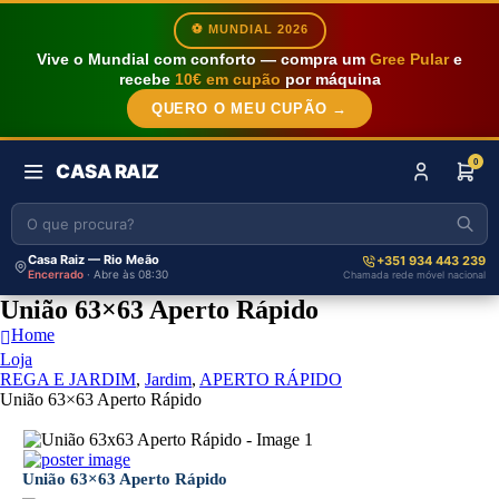
⚽ MUNDIAL 2026
Vive o Mundial com conforto — compra um
Gree Pular
e
recebe
10€ em cupão
por máquina
QUERO O MEU CUPÃO →
0
CASA RAIZ
Casa Raiz — Rio Meão
+351 934 443 239
Encerrado
· Abre às 08:30
Chamada rede móvel nacional
União 63×63 Aperto Rápido
Home
Loja
REGA E JARDIM
,
Jardim
,
APERTO RÁPIDO
União 63×63 Aperto Rápido
União 63×63 Aperto Rápido