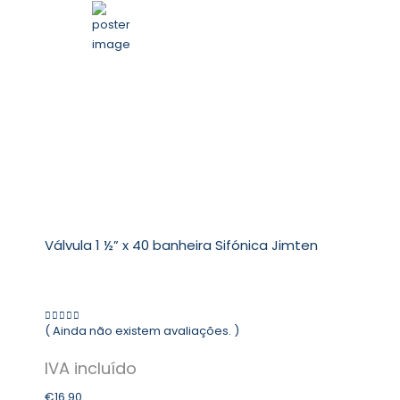
Válvula 1 ½” x 40 banheira Sifónica Jimten
( Ainda não existem avaliações. )
0
out of 5
€
16.90