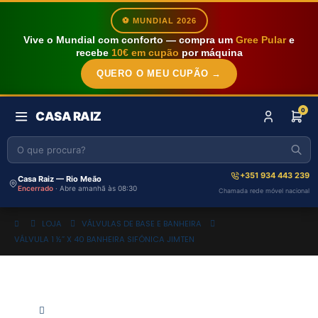
⚽ MUNDIAL 2026
Vive o Mundial com conforto — compra um
Gree Pular
e
recebe
10€ em cupão
por máquina
QUERO O MEU CUPÃO →
0
CASA RAIZ
+351 934 443 239
Casa Raiz — Rio Meão
Encerrado
· Abre amanhã às 08:30
Chamada rede móvel nacional
LOJA
VÁLVULAS DE BASE E BANHEIRA
VÁLVULA 1 ½” X 40 BANHEIRA SIFÓNICA JIMTEN