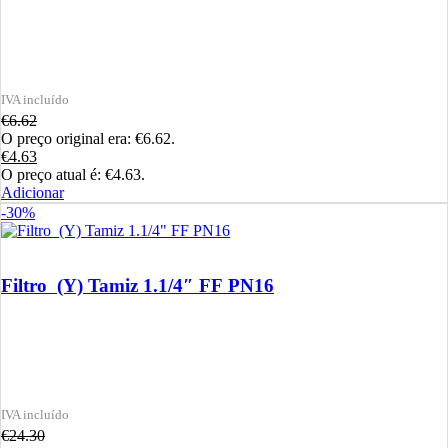
€
6.62
O preço original era: €6.62.
€
4.63
O preço atual é: €4.63.
Adicionar
-30%
Filtro (Y) Tamiz 1.1/4″ FF PN16
€
24.30