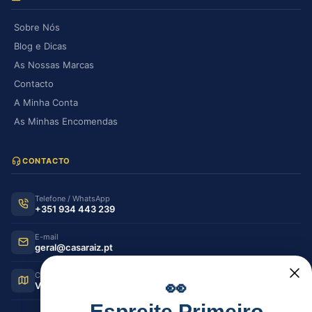
Sobre Nós
Blog e Dicas
As Nossas Marcas
Contacto
A Minha Conta
As Minhas Encomendas
CONTACTO
Telefone / WhatsApp
+351 934 443 239
E-mail
geral@casaraiz.pt
Como chegar
👀
Ver no Google Maps
Espreite Primeiro