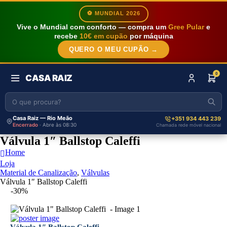
⚽ MUNDIAL 2026
Vive o Mundial com conforto — compra um
Gree Pular
e
recebe
10€ em cupão
por máquina
QUERO O MEU CUPÃO →
0
CASA RAIZ
Casa Raiz — Rio Meão
+351 934 443 239
Encerrado
· Abre às 08:30
Chamada rede móvel nacional
Válvula 1″ Ballstop Caleffi
Home
Loja
Material de Canalização
,
Válvulas
Válvula 1″ Ballstop Caleffi
-30%