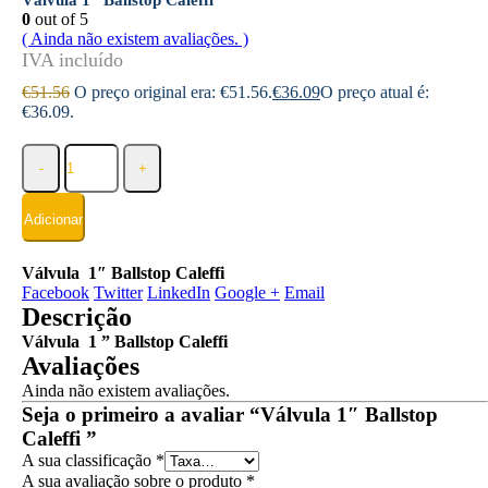
Válvula 1″ Ballstop Caleffi
0
out of 5
( Ainda não existem avaliações. )
€
51.56
O preço original era: €51.56.
€
36.09
O preço atual é:
€36.09.
-
+
Adicionar
Válvula 1″ Ballstop Caleffi
Facebook
Twitter
LinkedIn
Google +
Email
Descrição
Válvula 1 ” Ballstop Caleffi
Avaliações
Ainda não existem avaliações.
Seja o primeiro a avaliar “Válvula 1″ Ballstop
Caleffi ”
A sua classificação
*
A sua avaliação sobre o produto
*