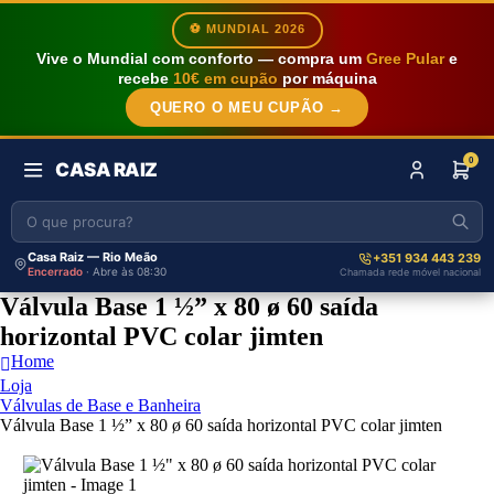
⚽ MUNDIAL 2026
Vive o Mundial com conforto — compra um
Gree Pular
e
recebe
10€ em cupão
por máquina
QUERO O MEU CUPÃO →
0
CASA RAIZ
Casa Raiz — Rio Meão
+351 934 443 239
Encerrado
· Abre às 08:30
Chamada rede móvel nacional
Válvula Base 1 ½” x 80 ø 60 saída
horizontal PVC colar jimten
Home
Loja
Válvulas de Base e Banheira
Válvula Base 1 ½” x 80 ø 60 saída horizontal PVC colar jimten