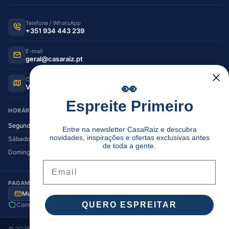
Telefone / WhatsApp
+351 934 443 239
E-mail
geral@casaraiz.pt
Como chegar
👀
Ver no Google Maps
Espreite Primeiro
HORÁRIO DE FUNCIONAMENTO
Segunda — Sexta
08:30–12:30 | 14:00–19:30
Entre na newsletter CasaRaiz e descubra
novidades, inspirações e ofertas exclusivas antes
Sábado
08:30–12:30 | 14:00–17:00
de toda a gente.
Domingo
Encerrado
Email
PAGAMENTO SEGURO
Multibanco
MB Way
Visa / MC
Transferência
QUERO ESPREITAR
Compra segura
Envio para Portugal
©
2026
Casa Raiz
. Todos os direitos reservados.